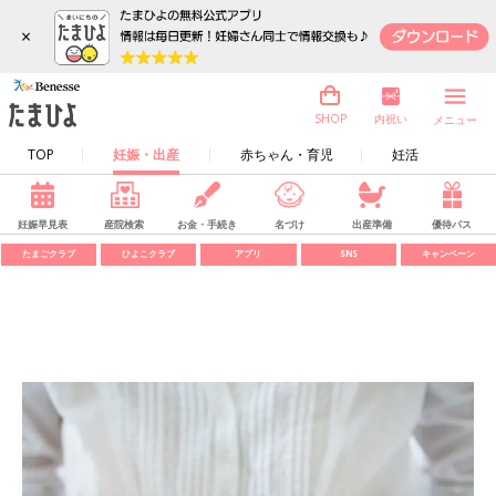
×
内祝い
SHOP
メニュー
TOP
妊娠・出産
赤ちゃん・育児
妊活
妊娠早見表
産院検索
お金・手続き
名づけ
出産準備
優待パス
たまごクラブ
ひよこクラブ
アプリ
SNS
キャンペーン