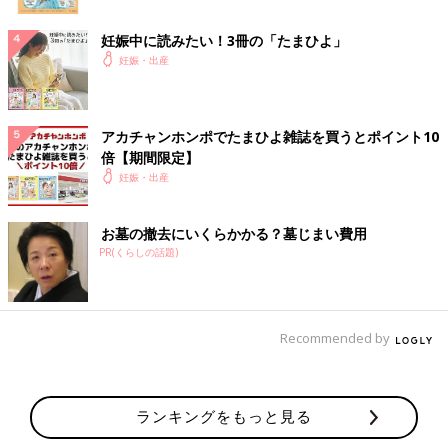
妊娠中に読みたい！3冊の「たまひよ」
妊娠・出産
アカチャンホンポでたまひよ雑誌を買うとポイント10
倍【期間限定】
妊娠・出産
お墓の撤去にいくらかかる？墓じまい費用
PR(くらしの話題)
Recommended by
ランキングをもっと見る