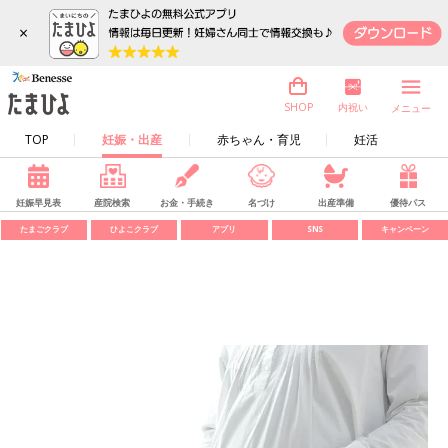
×
内祝い
SHOP
メニュー
TOP
妊娠・出産
赤ちゃん・育児
妊活
妊娠早見表
産院検索
お金・手続き
名づけ
出産準備
優待パス
たまごクラブ
ひよこクラブ
アプリ
SNS
キャンペーン