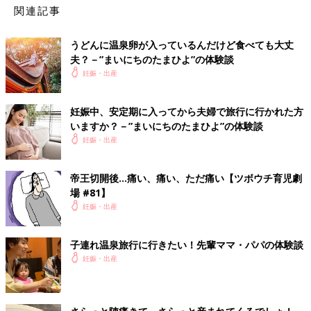
関連記事
うどんに温泉卵が入っているんだけど食べても大丈
夫？－”まいにちのたまひよ”の体験談
妊娠・出産
妊娠中、安定期に入ってから夫婦で旅行に行かれた方
いますか？－”まいにちのたまひよ”の体験談
妊娠・出産
帝王切開後…痛い、痛い、ただ痛い【ツボウチ育児劇
場 #81】
妊娠・出産
子連れ温泉旅行に行きたい！先輩ママ・パパの体験談
妊娠・出産