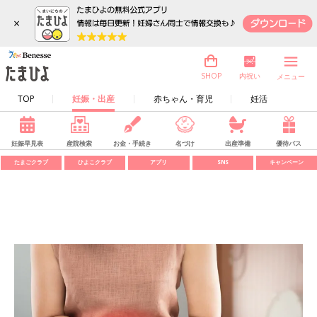
×
内祝い
SHOP
メニュー
TOP
妊娠・出産
赤ちゃん・育児
妊活
妊娠早見表
産院検索
お金・手続き
名づけ
出産準備
優待パス
たまごクラブ
ひよこクラブ
アプリ
SNS
キャンペーン