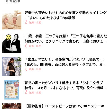
関連記事
妊娠中の茶色いおりものの心配事と受診のタイミング
－”まいにちのたまひよ”の体験談
妊娠・出産
39歳、初産、三つ子を妊娠！「三つ子を無事に産んだ
前例がない」とクリニックで言われ、出血におびえる
日々…【桑子英里アナ・インタビュー】
妊娠・出産
「出血がすごいと、分娩室内がバタバタし始めて…」
1児の母、團 遥香。命に関わる産後トラブルで、まさ
かの救急搬送に【インタビュー】
妊娠・出産
育児の困ったがズバリ！解決する本『ひよこクラブ
秋号』 4カ月～2才になるまで、育児に役立つ情報が
いっぱい！
妊娠・出産
【医師監修】ローストビーフは食べてOK？ステーキ