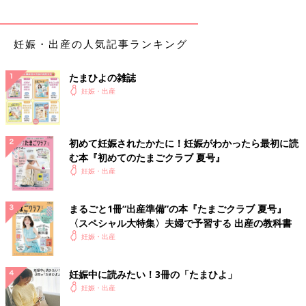
妊娠・出産の人気記事ランキング
たまひよの雑誌
妊娠・出産
初めて妊娠されたかたに！妊娠がわかったら最初に読
む本『初めてのたまごクラブ 夏号』
妊娠・出産
まるごと1冊“出産準備”の本『たまごクラブ 夏号』
〈スペシャル大特集〉夫婦で予習する 出産の教科書
妊娠・出産
妊娠中に読みたい！3冊の「たまひよ」
妊娠・出産