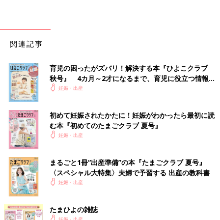
関連記事
育児の困ったがズバリ！解決する本『ひよこクラブ
秋号』 4カ月～2才になるまで、育児に役立つ情報が
いっぱい！
妊娠・出産
初めて妊娠されたかたに！妊娠がわかったら最初に読
む本『初めてのたまごクラブ 夏号』
妊娠・出産
まるごと1冊“出産準備”の本『たまごクラブ 夏号』
〈スペシャル大特集〉夫婦で予習する 出産の教科書
妊娠・出産
たまひよの雑誌
妊娠・出産