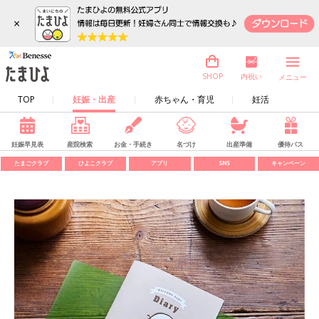
×
内祝い
SHOP
メニュー
TOP
妊娠・出産
赤ちゃん・育児
妊活
妊娠早見表
産院検索
お金・手続き
名づけ
出産準備
優待パス
たまごクラブ
ひよこクラブ
アプリ
SNS
キャンペーン