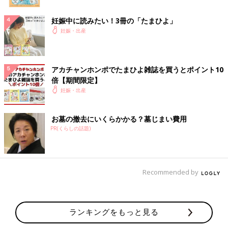
妊娠中に読みたい！3冊の「たまひよ」
妊娠・出産
アカチャンホンポでたまひよ雑誌を買うとポイント10
倍【期間限定】
妊娠・出産
お墓の撤去にいくらかかる？墓じまい費用
PR(くらしの話題)
Recommended by
ランキングをもっと見る