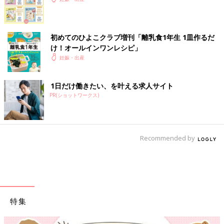
初めてのひよこクラブ増刊「離乳食1年生 1皿作るだ
け！オールインワン​レシピ」
妊娠・出産
1日だけ働きたい、を叶える求人サイト
PR(ショットワークス)
Recommended by
特集