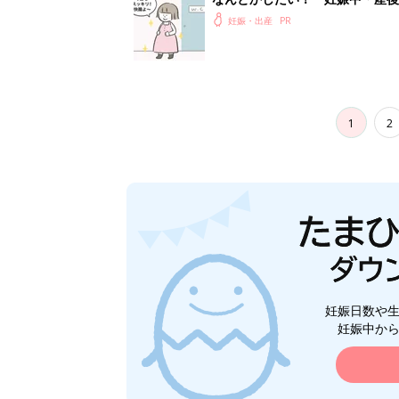
妊娠・出産
1
2
妊娠日数や
妊娠中か