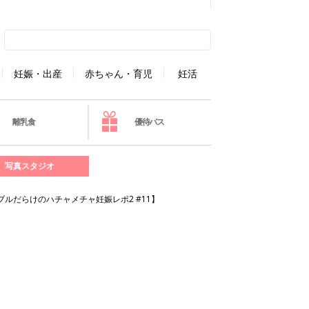
妊娠・出産
赤ちゃん・育児
妊活
離乳食
優待パス
写真スタジオ
ブルだらけのハチャメチャ妊娠レポ2 #11】