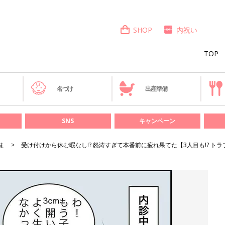
SHOP
内祝い
TOP
き
名づけ
出産準備
SNS
キャンペーン
ま
受け付けから休む暇なし!? 怒涛すぎて本番前に疲れ果てた【3人目も!? トラ