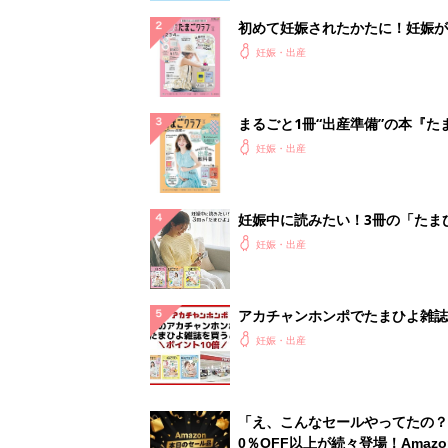
初めて妊娠されたかたに！妊娠が
ったら最初に読む本『初めてのた
妊娠・出産
クラブ 夏号』
まるごと1冊“出産準備”の本『た
クラブ 夏号』〈スペシャル大特
妊娠・出産
夫婦で予習する 出産の教科書
妊娠中に読みたい！3冊の「たま
よ」
妊娠・出産
アカチャンホンポでたまひよ雑誌
うとポイント10倍【期間限定】
妊娠・出産
「え、こんなセールやってたの？
0％OFF以上が続々登場！Amazo