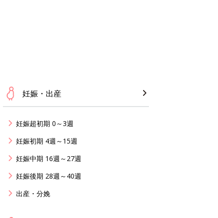
妊娠・出産
妊娠超初期 0～3週
妊娠初期 4週～15週
妊娠中期 16週～27週
妊娠後期 28週～40週
出産・分娩