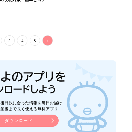
3
4
5
>
生後日数に合った情報を毎日お届け
ら産後まで長く使える無料アプリ
ダウンロード