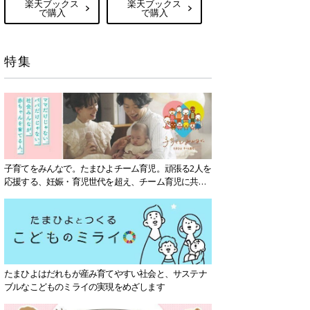
楽天ブックス
楽天ブックス
で購入
で購入
特集
子育てをみんなで。たまひよチーム育児。頑張る2人を
応援する、妊娠・育児世代を超え、チーム育児に共感
する社会を目指していきます。
たまひよはだれもが産み育てやすい社会と、サステナ
ブルなこどものミライの実現をめざします