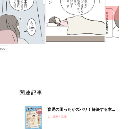
app
関連記事
育児の困ったがズバリ！解決する本
『ひよこクラブ 秋号』 4カ月～2才
妊娠・出産
になるまで、育児に役立つ情報がいっ
ぱい！