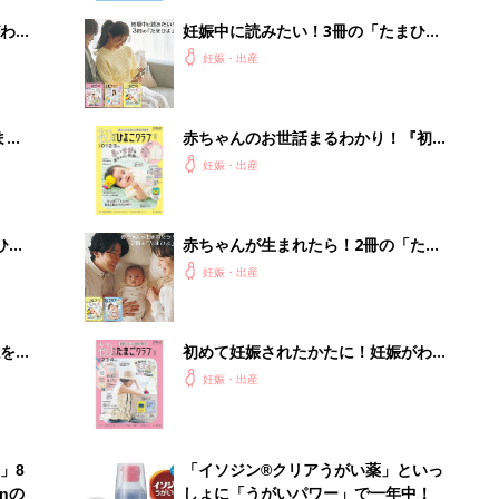
わか
妊娠中に読みたい！3冊の「たまひ
まご
よ」
妊娠・出産
まご
赤ちゃんのお世話まるわかり！『初め
集〉
てのひよこクラブ 夏号』〈巻頭大特
妊娠・出産
集〉初めての授乳がうまくいく！ お
っぱい・ミルクの基本と夏のトラブル
解決テク
ひ
赤ちゃんが生まれたら！2冊の「たま
ひよ」
妊娠・出産
を買
初めて妊娠されたかたに！妊娠がわか
ったら最初に読む本『初めてのたまご
妊娠・出産
クラブ 夏号』
」8
「イソジン®クリアうがい薬」といっ
nの
しょに「うがいパワー」で一年中！