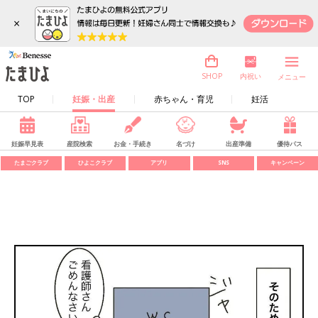
×
内祝い
SHOP
メニュー
TOP
妊娠・出産
赤ちゃん・育児
妊活
妊娠早見表
産院検索
お金・手続き
名づけ
出産準備
優待パス
たまごクラブ
ひよこクラブ
アプリ
SNS
キャンペーン