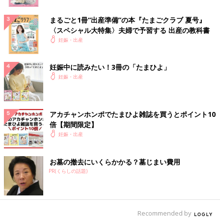
まるごと1冊“出産準備”の本『たまごクラブ 夏号』
〈スペシャル大特集〉夫婦で予習する 出産の教科書
妊娠・出産
妊娠中に読みたい！3冊の「たまひよ」
妊娠・出産
アカチャンホンポでたまひよ雑誌を買うとポイント10
倍【期間限定】
妊娠・出産
お墓の撤去にいくらかかる？墓じまい費用
PR(くらしの話題)
Recommended by