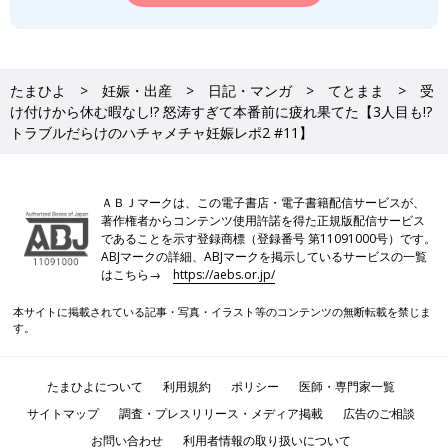
たまひよ
妊娠・出産
日記・マンガ
てとまま
受
け付けから休む暇なし!? 怒涛すぎて本番前に疲れ果てた【3人目も!?
トラブルだらけのハチャメチャ妊娠レポ2 #11】
ＡＢＪマークは、この電子書店・電子書籍配信サービスが、
著作権者からコンテンツ使用許諾を得た正規版配信サービス
であることを示す登録商標（登録番号 第11091000号）です。
ABJマークの詳細、ABJマークを掲示しているサービスの一覧
はこちら→
https://aebs.or.jp/
本サイトに掲載されている記事・写真・イラスト等のコンテンツの無断転載を禁じま
す。
たまひよについて
利用規約
ポリシー
医師・専門家一覧
サイトマップ
調査・プレスリリース・メディア掲載
広告のご相談
お問い合わせ
利用者情報の取り扱いについて