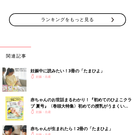
ランキングをもっと見る
関連記事
妊娠中に読みたい！3冊の「たまひよ」
妊娠・出産
赤ちゃんのお世話まるわかり！『初めてのひよこクラ
ブ 夏号』〈巻頭大特集〉初めての授乳がうまくい
く！ おっぱい・ミルクの基本と夏のトラブル 解決テ
妊娠・出産
ク
赤ちゃんが生まれたら！2冊の「たまひよ」
妊娠・出産