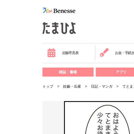
妊娠早見表
お金・手続
雑誌・書籍
アプリ
トップ
妊娠・出産
日記・マンガ
てとま