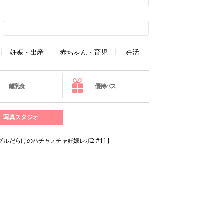
妊娠・出産
赤ちゃん・育児
妊活
離乳食
優待パス
写真スタジオ
ブルだらけのハチャメチャ妊娠レポ2 #11】