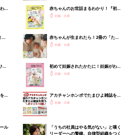
わか
赤ちゃんのお世話まるわかり！『初め
まご
てのひよこクラブ 夏号』〈巻頭大特
妊娠・出産
集〉初めての授乳がうまくいく！ お
っぱい・ミルクの基本と夏のトラブル
解決テク
まご
赤ちゃんが生まれたら！2冊の「たま
集〉
ひよ」
妊娠・出産
ひ
初めて妊娠されたかたに！妊娠がわか
ったら最初に読む本『初めてのたまご
妊娠・出産
クラブ 夏号』
を買
アカチャンホンポでたまひよ雑誌を買
うとポイント10倍【期間限定】
妊娠・出産
セール
「うちの社員はやる気がない」と嘆く
リーダーへの警鐘。自律型組織をつく