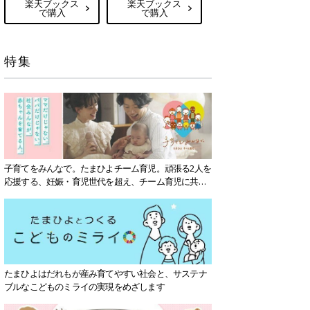
楽天ブックス
楽天ブックス
で購入
で購入
特集
子育てをみんなで。たまひよチーム育児。頑張る2人を
応援する、妊娠・育児世代を超え、チーム育児に共感
する社会を目指していきます。
たまひよはだれもが産み育てやすい社会と、サステナ
ブルなこどものミライの実現をめざします