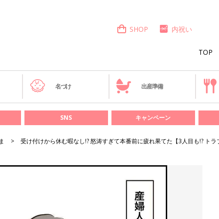
SHOP
内祝い
TOP
き
名づけ
出産準備
SNS
キャンペーン
ま
受け付けから休む暇なし!? 怒涛すぎて本番前に疲れ果てた【3人目も!? トラ