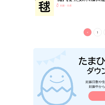
妊娠・出産
<
1
妊娠日数や
妊娠中か