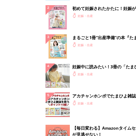
初めて妊娠されたかたに！妊娠が
ったら最初に読む本『初めてのた
妊娠・出産
クラブ 夏号』
まるごと1冊“出産準備”の本『た
クラブ 夏号』〈スペシャル大特
妊娠・出産
夫婦で予習する 出産の教科書
妊娠中に読みたい！3冊の「たま
よ」
妊娠・出産
アカチャンホンポでたまひよ雑誌
うとポイント10倍【期間限定】
妊娠・出産
【毎日変わる】Amazonタイム
が見逃せない！