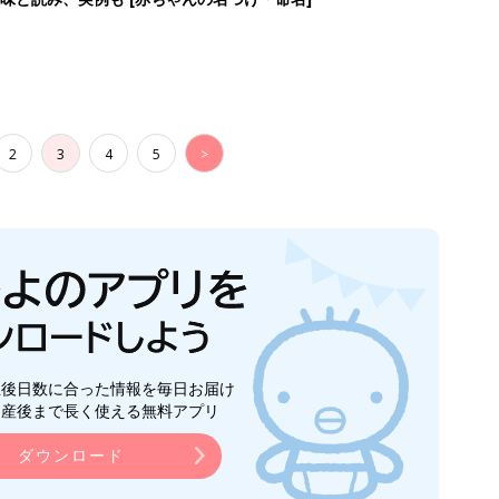
2
3
4
5
>
生後日数に合った情報を毎日お届け
ら産後まで長く使える無料アプリ
ダウンロード