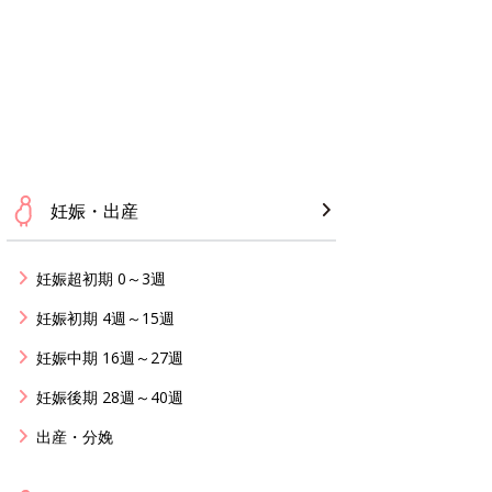
妊娠・出産
妊娠超初期 0～3週
妊娠初期 4週～15週
妊娠中期 16週～27週
妊娠後期 28週～40週
出産・分娩