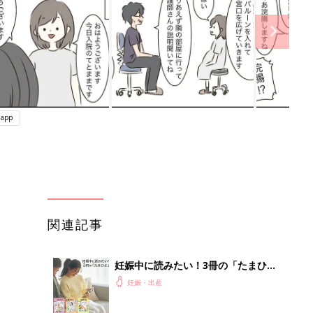
app
関連記事
妊娠中に読みたい！3冊の「たまひ
よ」
妊娠・出産