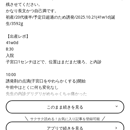
残させてください。
かなり長文かつ自己満です。
初産/20代後半/予定日超過のため誘発/2025.10.21(41w1d)誕
生/3592g
【出産レポ】
41w0d
8:30
入院
子宮口1センチほどで、位置はまだまだ後ろ、と内診
10:00
誘発剤の点滴(子宮口をやわらかくする)開始
午前中はとくに何も変化なし
先生の内診グリグリがめちゃくちゃ痛かった
12:00
このまま続きを見る
昼食
サクサク読める！お気に入り記事を登録可能
余裕で完食
アプリで続きを見る