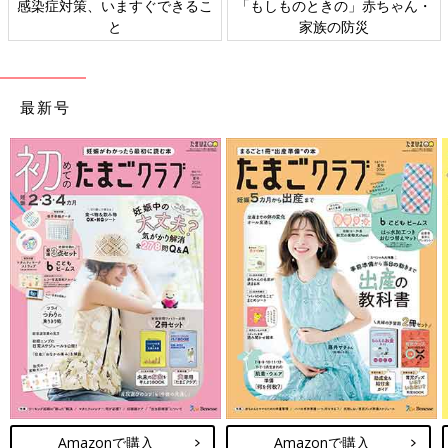
たった数メートルの距離を3度ほど止まりながら移動
感染症対策、いますぐできるこ
「もしものときの」赤ちゃん・
移動中に「この痛みは何の痛みですか？」と苦しまぎれに聞いた
と
家族の防災
ら、「お薬の効果」と言われて泣きそうになる(陣痛がよかった)
15:15
最新号
分娩室着
助産師さんに内診してもらい、子宮口7センチと言われる
は？？？？となるものの、反応できない
内診後、夫と合流
顔見る余裕もなく、ただ腰をさすってもらう
先生が来て、「痛み止めの点滴、使う？」と言われ、速攻でYES
と答える
点滴も追加してもらったけど、効くのに30分と言われ絶望
※以降、時間をはっきり覚えてないので記憶ベース
15:30
いきみたすぎ
最初はテニスボールの圧はいらなかったが、このあたりでいきみ
たすぎて助産師さんにヘルプ
以降、夫に手のひらでお尻をガチで押してもらう
Amazonで購入
Amazonで購入