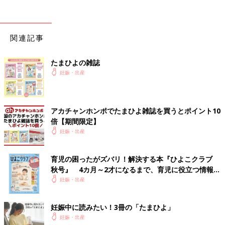
「力抜いて、耐えるの頑張りましょう」とのこと
11:00-12:00
内診後から結構な痛みあり
関連記事
ただ、11:30-12:00くらいは痛い合間でうつらうつらできた
声はまだ出てなかった気がする
たまひよの雑誌
妊娠・出産
12:00
昼食
食欲がなく半分以上、残す
アカチャンホンポでたまひよ雑誌を買うとポイント10
ただしメインものと白ごはんとデザートはバッチリ食べた
倍【期間限定】
妊娠・出産
13:00
痛み激増
声が出るレベルで痛くなる
育児の困ったがズバリ！解決する本『ひよこクラブ
午前中は楽しくNSTの張りの数値見てたのに、いっさい見る余裕
秋号』 4カ月～2才になるまで、育児に役立つ情報が
なし
いっぱい！
妊娠・出産
助産師さんを呼ぶも、「おそらくまだ開いてないやろから、内診
はしないでおくね」と(開いてないの聞いたら絶望するからこれ
妊娠中に読みたい！3冊の「たまひよ」
でよかった)
妊娠・出産