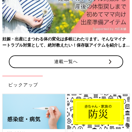
ここであまりに痛がってる私を見て、「旦那さん、呼んでもいい
よ」と言ってもらえた
ただ、お産の進み具合がわからないので、帰ってもらうことにな
るかもとのことだったが、それでもいいので呼んだ
まだここは痛くない時にギリギリ話せるレベル
妊娠・出産にまつわる体の変化は多岐にわたります。そんなマイナ
「子宮口3センチでこんな痛がってる人いないですよね」ってマ
ートラブル対策として、絶対教えたい！保存版アイテムを紹介しま
ジで悲しくなりながら言った
す。
連載一覧へ
15:00
トイレ
入院してから出てなかったウンチがようやく出た
ただトイレ中も痛すぎて2度ほど立ち上がれず
ピックアップ
15:05
分娩室へ移動
トイレ出たら、助産師さんから「歩けるうちに分娩室、行きまし
ょう」と提案
「まだ3センチやのに！？」と驚き、同時にどんだけ長いこと分
娩室で耐えないといけないのか恐怖