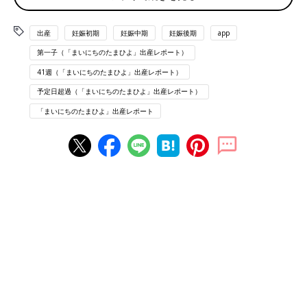
13:00-17:00
点滴が効き始めるもずっと鈍痛
出産
妊娠初期
妊娠中期
妊娠後期
app
助産師さんに言うと、「周期的な痛みがやってきたらいいね」と
のこと
第一子（「まいにちのたまひよ」出産レポート）
41週（「まいにちのたまひよ」出産レポート）
17:00以降
予定日超過（「まいにちのたまひよ」出産レポート）
不規則な痛みに変わる
8分→3分→9分のような痛みがくる
「まいにちのたまひよ」出産レポート
ただし
陣痛
カウントつける余裕があるくらいの痛み
18:30
夕食
完食だが、痛い時は箸が止まる
19:00-20:00
周期的な痛み到来
6分間隔で痛みがあるが、声が出るほどではない
今日は20時で点滴終了
その後、シャワー浴びてベットで爆睡できた
痛みは、ほぼなし
---