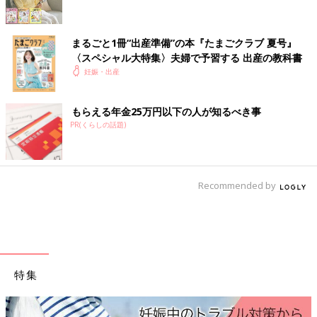
14:00
3分間隔で痛みあり
まるごと1冊“出産準備”の本『たまごクラブ 夏号』
目つむって寝ようとするも、次の痛みが怖くて寝られない
〈スペシャル大特集〉夫婦で予習する 出産の教科書
「痛すぎる！！」とか「フゥーー(高音)」とか、だいぶうるさく
妊娠・出産
なってきた
おしっこ溜まってないはずやのに、痛みと同時に、おしっこした
い！！！が強すぎた
もらえる年金25万円以下の人が知るべき事
あらがったほうがいいか助産師さんに聞いたら、「あらがわんで
PR(くらしの話題)
もいいけど、トイレ行っといたほうが」とのこと
赤ちゃん降りて来て刺激されてるとかいう回答を待ってた私、再
び絶望
Recommended by
14:50
助産師さんの内診
「残念やけど子宮口はまだ3センチ
ただし、赤ちゃんが降りて来てて、羊水が溜まってる卵膜がパン
パンになってきた
特集
ただ、この痛みが陣痛やったら、もうちょっと痛みの周期が長い
と思う」と言われる
「進んでるよー」と言ってもらえるものの、信じず