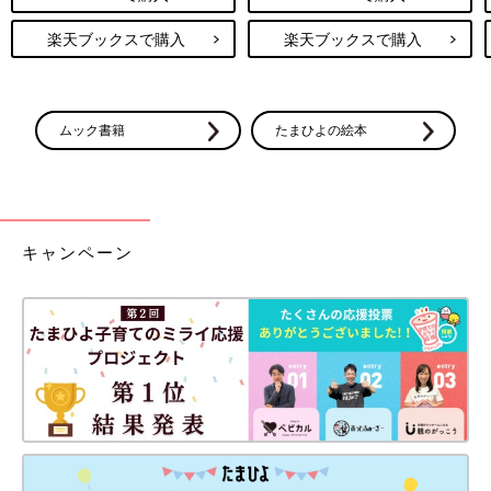
弱かったり場所ズレてたりで大きい声出しちゃうけど、場所決ま
楽天ブックスで購入
楽天ブックスで購入
ったらほんまにありがたいサポートやった
(おかげで夫は1時間足らずで汗だくになってた)
15:40
ムック書籍
たまひよの絵本
まだ全開じゃない
痛み止めの点滴効いてないけど、和痛の注射入れて欲しいとリク
エスト
15:45
キャンペーン
和痛の注射IN
「結構すぐ効くよ」って言われたけど、何が効いてるのかわから
ないくらいずっと痛い
何分間隔かはわからないが、実感は20呼吸(フー×20)の痛みと1分
の休憩
15:50
先生の内診
子宮口、横は全開だが縦が全開じゃないとのこと
つらすぎ、いきみたすぎ