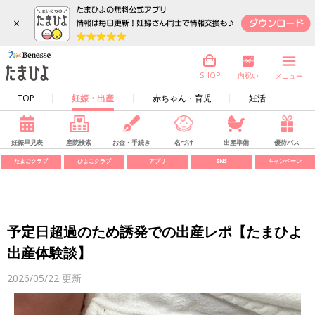
×
内祝い
SHOP
メニュー
TOP
妊娠・出産
赤ちゃん・育児
妊活
妊娠早見表
産院検索
お金・手続き
名づけ
出産準備
優待パス
たまごクラブ
ひよこクラブ
アプリ
SNS
キャンペーン
予定日超過のため誘発での出産レポ【たまひよ
出産体験談】
2026/05/22
更新