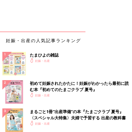
41w1d
7:30
助産師さんの内診
昨日よりかはやわらかくなってるかもとのことだが、開き具合は
変わらず3センチ
妊娠・出産の人気記事ランキング
8:00
点滴開始
たまひよの雑誌
昨日と同じ薬剤でスタート
妊娠・出産
8:30
朝食
初めて妊娠されたかたに！妊娠がわかったら最初に読
余裕で完食
む本『初めてのたまごクラブ 夏号』
妊娠・出産
9:15
先生の内診
内診グリグリ痛すぎ
まるごと1冊“出産準備”の本『たまごクラブ 夏号』
気遣って5センチ6センチとか言ってくれてたけど、そんなに開い
〈スペシャル大特集〉夫婦で予習する 出産の教科書
てるわけなくて申し訳なかった
妊娠・出産