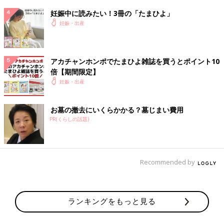
9:45
妊娠中に読みたい！3冊の「たまひよ」
助産師さんの内診
妊娠・出産
子宮口3センチ(指2本がすっぽり入るくらい)
「今はまだ子宮口が後ろのほうにあるから、これが前に来出した
ら陣痛進むよ〜」とのこと
アカチャンホンポでたまひよ雑誌を買うとポイント10
どうやったら前に来るの？→陣痛で子宮口開いて赤ちゃん降りて
倍【期間限定】
来る
妊娠・出産
結論は待つのみ
痛みは読書できるレベルの軽微なもの
お墓の撤去にいくらかかる？墓じまい費用
10:50
PR(くらしの話題)
先生の内診、再び激痛
お薬を今日変えるわけにいかないから、進んでなったら明日再チ
ャレンジになると聞き、半分絶望
Recommended by
11:00
助産師さんの内診
子宮口は変わらず3センチだが、朝より前のほうに来てるとのこ
ランキングをもっと見る
と
「いい感じ」と言ってくれただけでうれしい