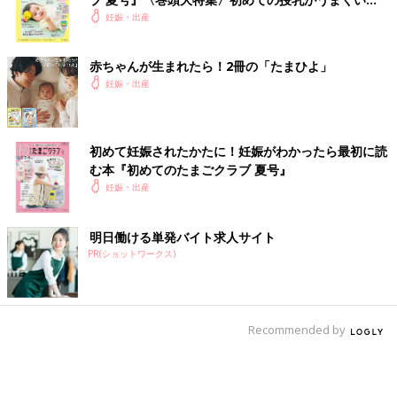
く！ おっぱい・ミルクの基本と夏のトラブル 解決テ
妊娠・出産
ク
赤ちゃんが生まれたら！2冊の「たまひよ」
妊娠・出産
初めて妊娠されたかたに！妊娠がわかったら最初に読
む本『初めてのたまごクラブ 夏号』
妊娠・出産
明日働ける単発バイト求人サイト
PR(ショットワークス)
Recommended by