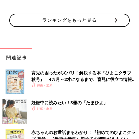
ランキングをもっと見る
関連記事
育児の困ったがズバリ！解決する本『ひよこクラブ
秋号』 4カ月～2才になるまで、育児に役立つ情報が
いっぱい！
妊娠・出産
妊娠中に読みたい！3冊の「たまひよ」
妊娠・出産
赤ちゃんのお世話まるわかり！『初めてのひよこクラ
ブ 夏号』〈巻頭大特集〉初めての授乳がうまくい