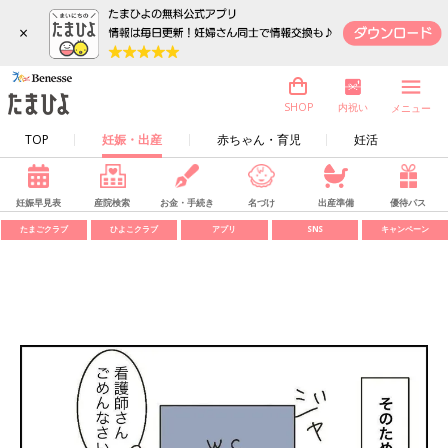
×
内祝い
SHOP
メニュー
TOP
妊娠・出産
赤ちゃん・育児
妊活
妊娠早見表
産院検索
お金・手続き
名づけ
出産準備
優待パス
たまごクラブ
ひよこクラブ
アプリ
SNS
キャンペーン