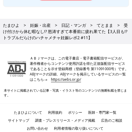
たまひよ
妊娠・出産
日記・マンガ
てとまま
受
け付けから休む暇なし!? 怒涛すぎて本番前に疲れ果てた【3人目も!?
トラブルだらけのハチャメチャ妊娠レポ2 #11】
ＡＢＪマークは、この電子書店・電子書籍配信サービスが、
著作権者からコンテンツ使用許諾を得た正規版配信サービス
であることを示す登録商標（登録番号 第11091000号）です。
ABJマークの詳細、ABJマークを掲示しているサービスの一覧
はこちら→
https://aebs.or.jp/
本サイトに掲載されている記事・写真・イラスト等のコンテンツの無断転載を禁じま
す。
たまひよについて
利用規約
ポリシー
医師・専門家一覧
サイトマップ
調査・プレスリリース・メディア掲載
広告のご相談
お問い合わせ
利用者情報の取り扱いについて