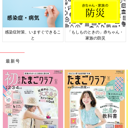
ん・
日本外来小児科学会リーフレッ
六星占術 細木かおりさんの人
ト検討会
相談
最新号