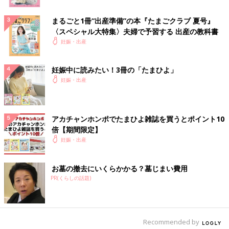
まるごと1冊“出産準備”の本『たまごクラブ 夏号』
〈スペシャル大特集〉夫婦で予習する 出産の教科書
妊娠・出産
妊娠中に読みたい！3冊の「たまひよ」
妊娠・出産
アカチャンホンポでたまひよ雑誌を買うとポイント10
倍【期間限定】
妊娠・出産
お墓の撤去にいくらかかる？墓じまい費用
PR(くらしの話題)
Recommended by