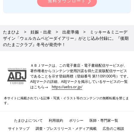
無料ダウンロード
たまひよ
妊娠・出産
出産準備
ミッキー＆ミニーデ
ザイン「ウェルカムベビーダイアリー」がとじ込み付録に。『後期
のたまごクラブ』冬号が発売中！
ＡＢＪマークは、この電子書店・電子書籍配信サービスが、
著作権者からコンテンツ使用許諾を得た正規版配信サービス
であることを示す登録商標（登録番号 第11091000号）です。
ABJマークの詳細、ABJマークを掲示しているサービスの一覧
はこちら→
https://aebs.or.jp/
本サイトに掲載されている記事・写真・イラスト等のコンテンツの無断転載を禁じま
す。
たまひよについて
利用規約
ポリシー
医師・専門家一覧
サイトマップ
調査・プレスリリース・メディア掲載
広告のご相談