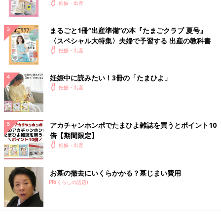
妊娠・出産
まるごと1冊“出産準備”の本『たまごクラブ 夏号』
〈スペシャル大特集〉夫婦で予習する 出産の教科書
妊娠・出産
妊娠中に読みたい！3冊の「たまひよ」
妊娠・出産
アカチャンホンポでたまひよ雑誌を買うとポイント10
倍【期間限定】
妊娠・出産
お墓の撤去にいくらかかる？墓じまい費用
PR(くらしの話題)