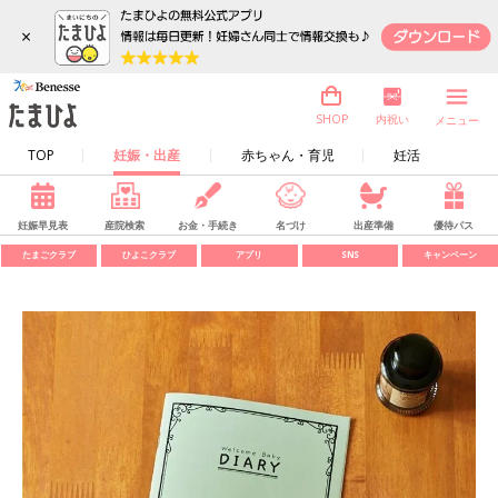
×
内祝い
SHOP
メニュー
TOP
妊娠・出産
赤ちゃん・育児
妊活
妊娠早見表
産院検索
お金・手続き
名づけ
出産準備
優待パス
たまごクラブ
ひよこクラブ
アプリ
SNS
キャンペーン