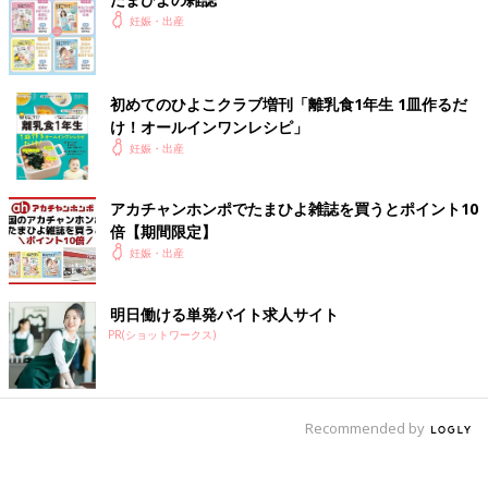
妊娠・出産
初めてのひよこクラブ増刊「離乳食1年生 1皿作るだ
け！オールインワン​レシピ」
妊娠・出産
アカチャンホンポでたまひよ雑誌を買うとポイント10
倍【期間限定】
妊娠・出産
明日働ける単発バイト求人サイト
PR(ショットワークス)
Recommended by