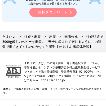
妊娠中から産後まで長く使える無料アプリ
無料ダウンロード
たまひよ
妊娠・出産
出産
無痛分娩
妊娠36週で
3000g超えのベビーを出産。「安全に産まれて来れるようにこの週
数で出てきてくれたのかな」と感謝【たまひよ 出産体験談】
ＡＢＪマークは、この電子書店・電子書籍配信サービスが、
著作権者からコンテンツ使用許諾を得た正規版配信サービス
であることを示す登録商標（登録番号 第11091000号）です。
ABJマークの詳細、ABJマークを掲示しているサービスの一覧
はこちら→
https://aebs.or.jp/
本サイトに掲載されている記事・写真・イラスト等のコンテンツの無断転載を禁じま
す。