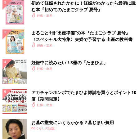
初めて妊娠されたかたに！妊娠がわかったら最初に読
む本『初めてのたまごクラブ 夏号』
妊娠・出産
まるごと1冊“出産準備”の本『たまごクラブ 夏号』
〈スペシャル大特集〉夫婦で予習する 出産の教科書
妊娠・出産
妊娠中に読みたい！3冊の「たまひよ」
妊娠・出産
アカチャンホンポでたまひよ雑誌を買うとポイント10
倍【期間限定】
妊娠・出産
お墓の撤去にいくらかかる？墓じまい費用
PR(くらしの話題)