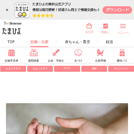
×
内祝い
SHOP
メニュー
TOP
妊娠・出産
赤ちゃん・育児
妊活
妊娠早見表
産院検索
お金・手続き
名づけ
出産準備
優待パス
たまごクラブ
ひよこクラブ
アプリ
SNS
キャンペーン