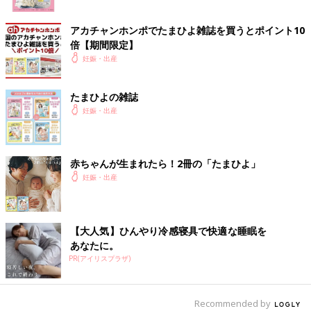
アカチャンホンポでたまひよ雑誌を買うとポイント10
倍【期間限定】
妊娠・出産
たまひよの雑誌
妊娠・出産
赤ちゃんが生まれたら！2冊の「たまひよ」
妊娠・出産
【大人気】ひんやり冷感寝具で快適な睡眠を
あなたに。
PR(アイリスプラザ)
Recommended by