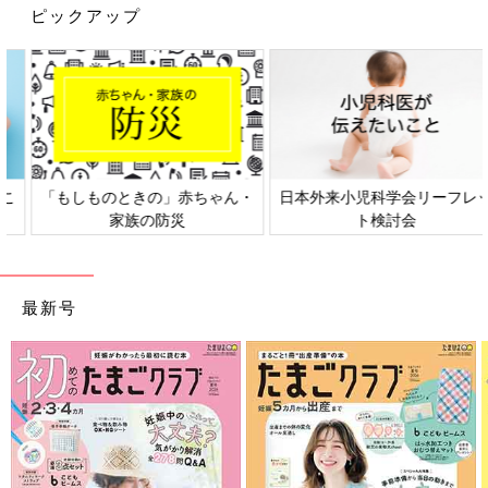
ピックアップ
日本外来小児科学会リーフレッ
六星占術 細木かおりさんの人生
ト検討会
相談
最新号