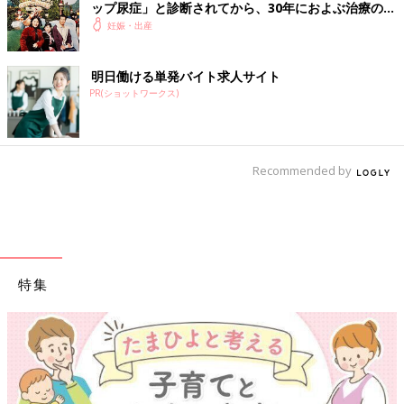
ップ尿症」と診断されてから、30年におよぶ治療の
日々を振り返って【体験談】
妊娠・出産
明日働ける単発バイト求人サイト
PR(ショットワークス)
Recommended by
特集