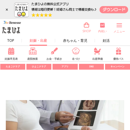
×
内祝い
SHOP
メニュー
TOP
妊娠・出産
赤ちゃん・育児
妊活
妊娠早見表
産院検索
お金・手続き
名づけ
出産準備
優待パス
たまごクラブ
ひよこクラブ
アプリ
SNS
キャンペーン