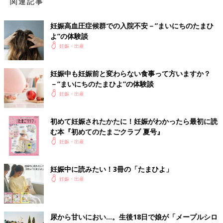
関連記事
妊娠高血圧症候群での入院不安－”まいにちのたまひ
よ”の体験談
妊娠・出産
妊娠中も妊娠前と変わらない食事って方いますか？
－”まいにちのたまひよ”の体験談
妊娠・出産
初めて妊娠されたかたに！妊娠がわかったら最初に読
む本『初めてのたまごクラブ 夏号』
妊娠・出産
妊娠中に読みたい！3冊の「たまひよ」
妊娠・出産
尿から甘いにおい…。生後18日で娘が「メープルシロ