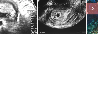
関連記事
妊娠中に読みたい！3冊の「たまひ
よ」
妊娠・出産