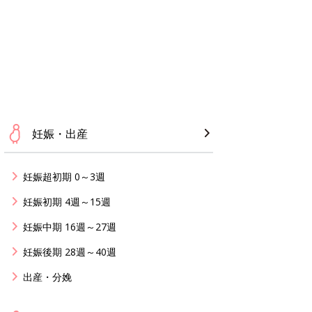
妊娠・出産
妊娠超初期 0～3週
妊娠初期 4週～15週
妊娠中期 16週～27週
妊娠後期 28週～40週
出産・分娩