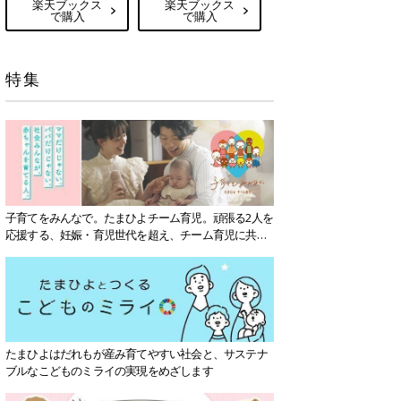
楽天ブックス
楽天ブックス
で購入
で購入
特集
子育てをみんなで。たまひよチーム育児。頑張る2人を
応援する、妊娠・育児世代を超え、チーム育児に共感
する社会を目指していきます。
たまひよはだれもが産み育てやすい社会と、サステナ
ブルなこどものミライの実現をめざします