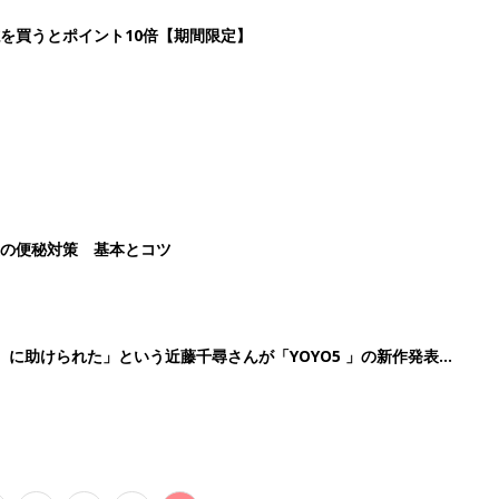
続けている魅力とは!?
3
4
5
>
生後日数に合った情報を毎日お届け
ら産後まで長く使える無料アプリ
ダウンロード