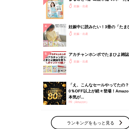
本気が...
PR（Amazon）
ランキングをもっと見る
妊娠・出産の人気テーマ
赤ちゃんの名前・名づけ
名前ランキングなど赤ちゃんの名づけに迷
ら
「まいにちのたまひよ」出産レポート
たまひよのアプリに寄せられた先輩ママの
体験談