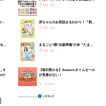
PR（Amazon）
Recommended by
出産予定日計算ツール
った
排卵日や最終生理日から出産予定日を計算した
り、妊活のタイミングの目安も
お金・手続き
出産
出産費用やもらえるお金・必要な手続きを知ろ
う