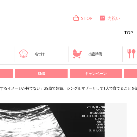
SHOP
内祝い
TOP
き
名づけ
出産準備
SNS
キャンペーン
するイメージが持てない」39歳で妊娠、シングルマザーとして1人で育てることを