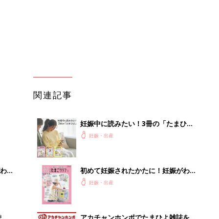
わか
初めて妊娠されたかたに！妊娠がわか
まご
ったら最初に読む本『初めてのたまご
妊娠・出産
クラブ 夏号』
まご
アカチャンホンポでたまひよ雑誌を買
集〉
うとポイント10倍【期間限定】
妊娠・出産
ひ
赤ちゃんのお世話まるわかり！『初め
てのひよこクラブ 夏号』〈巻頭大特
妊娠・出産
集〉初めての授乳がうまくいく！ お
っぱい・ミルクの基本と夏のトラブル
解決テク
を買
まるごと1冊“出産準備”の本『たまご
クラブ 夏号』〈スペシャル大特集〉
妊娠・出産
夫婦で予習する 出産の教科書
」8
【毎日変わる】Amazonタイムセール
nの
が見逃せない！