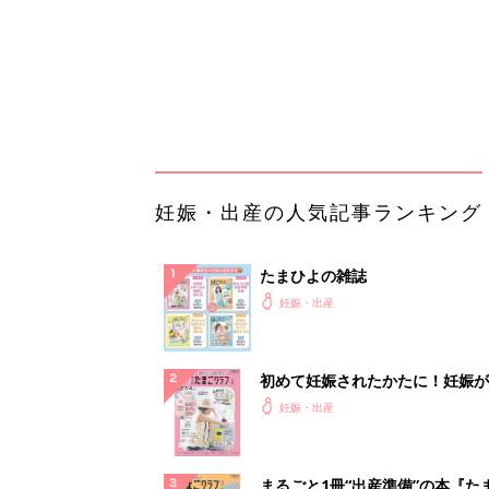
初めて妊娠されたかたに！妊娠が
ったら最初に読む本『初めてのた
妊娠・出産
クラブ 夏号』
まるごと1冊“出産準備”の本『た
クラブ 夏号』〈スペシャル大特
妊娠・出産
夫婦で予習する 出産の教科書
妊娠中に読みたい！3冊の「たま
よ」
妊娠・出産
アカチャンホンポでたまひよ雑誌
うとポイント10倍【期間限定】
妊娠・出産
「え、こんなセールやってたの？
0％OFF以上が続々登場！Amazo