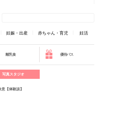
妊娠・出産
赤ちゃん・育児
妊活
離乳食
優待パス
写真スタジオ
決意【体験談】