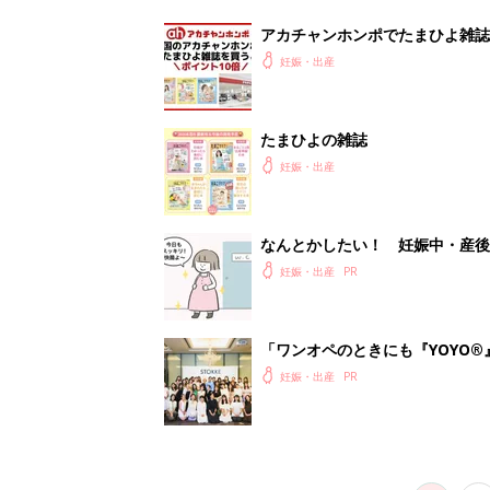
会に登場。「YOYO®」を愛用し
妊娠・出産
1
2
妊娠日数や
妊娠中か