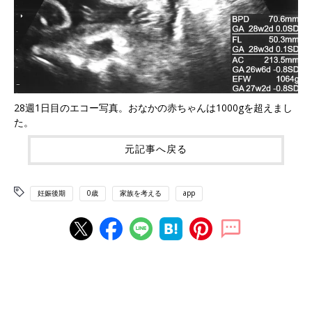
28週1日目のエコー写真。おなかの赤ちゃんは1000gを超えまし
た。
元記事へ戻る
妊娠後期
0歳
家族を考える
app