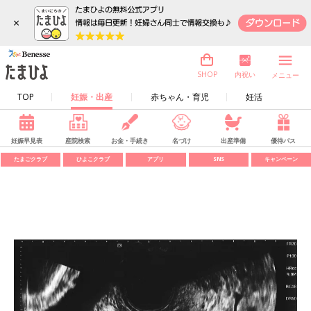
×
内祝い
SHOP
メニュー
TOP
妊娠・出産
赤ちゃん・育児
妊活
妊娠早見表
産院検索
お金・手続き
名づけ
出産準備
優待パス
たまごクラブ
ひよこクラブ
アプリ
SNS
キャンペーン