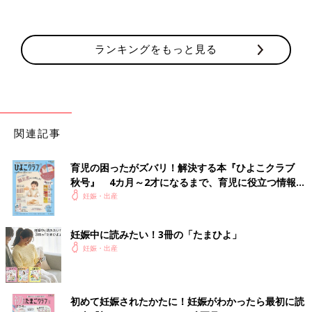
ランキングをもっと見る
関連記事
育児の困ったがズバリ！解決する本『ひよこクラブ
秋号』 4カ月～2才になるまで、育児に役立つ情報が
いっぱい！
妊娠・出産
妊娠中に読みたい！3冊の「たまひよ」
妊娠・出産
初めて妊娠されたかたに！妊娠がわかったら最初に読