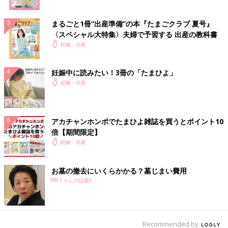
まるごと1冊“出産準備”の本『たまごクラブ 夏号』
〈スペシャル大特集〉夫婦で予習する 出産の教科書
妊娠・出産
妊娠中に読みたい！3冊の「たまひよ」
妊娠・出産
アカチャンホンポでたまひよ雑誌を買うとポイント10
倍【期間限定】
妊娠・出産
お墓の撤去にいくらかかる？墓じまい費用
PR(くらしの話題)
Recommended by