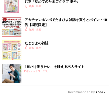
む本『初めてのたまごクラブ 夏号』
妊娠・出産
アカチャンホンポでたまひよ雑誌を買うとポイント10
倍【期間限定】
妊娠・出産
たまひよの雑誌
妊娠・出産
1日だけ働きたい、を叶える求人サイト
PR(ショットワークス)
Recommended by