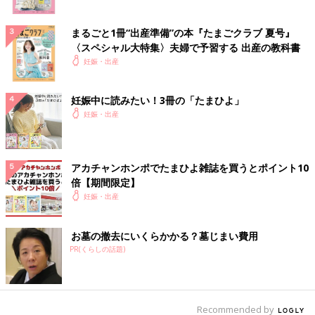
まるごと1冊“出産準備”の本『たまごクラブ 夏号』
〈スペシャル大特集〉夫婦で予習する 出産の教科書
妊娠・出産
妊娠中に読みたい！3冊の「たまひよ」
妊娠・出産
アカチャンホンポでたまひよ雑誌を買うとポイント10
倍【期間限定】
妊娠・出産
お墓の撤去にいくらかかる？墓じまい費用
PR(くらしの話題)
Recommended by