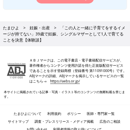
たまひよ
妊娠・出産
「この人と一緒に子育てをするイメ
ージが持てない」39歳で妊娠、シングルマザーとして1人で育てる
ことを決意【体験談】
ＡＢＪマークは、この電子書店・電子書籍配信サービスが、
著作権者からコンテンツ使用許諾を得た正規版配信サービス
であることを示す登録商標（登録番号 第11091000号）です。
ABJマークの詳細、ABJマークを掲示しているサービスの一覧
はこちら→
https://aebs.or.jp/
本サイトに掲載されている記事・写真・イラスト等のコンテンツの無断転載を禁じま
す。
たまひよについて
利用規約
ポリシー
医師・専門家一覧
サイトマップ
調査・プレスリリース・メディア掲載
広告のご相談
お問い合わせ
利用者情報の取り扱いについて