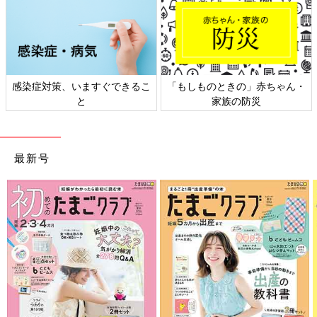
もしものときの」赤ちゃん・
日本外来小児科学会リーフレッ
六星
家族の防災
ト検討会
最新号