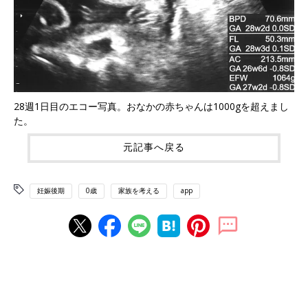
28週1日目のエコー写真。おなかの赤ちゃんは1000gを超えまし
た。
元記事へ戻る
妊娠後期
0歳
家族を考える
app