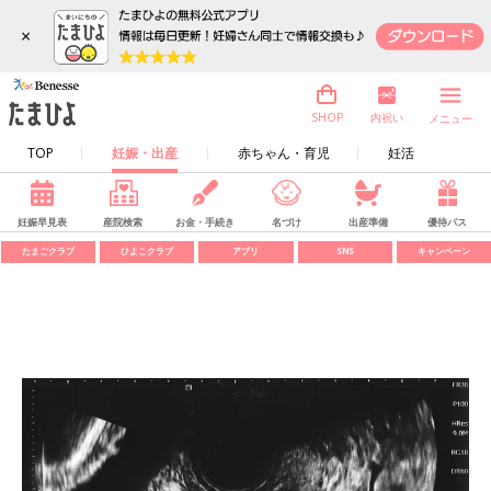
×
内祝い
SHOP
メニュー
TOP
妊娠・出産
赤ちゃん・育児
妊活
妊娠早見表
産院検索
お金・手続き
名づけ
出産準備
優待パス
たまごクラブ
ひよこクラブ
アプリ
SNS
キャンペーン