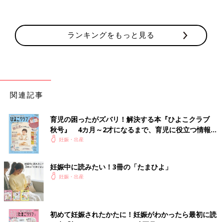
ランキングをもっと見る
関連記事
育児の困ったがズバリ！解決する本『ひよこクラブ
秋号』 4カ月～2才になるまで、育児に役立つ情報が
いっぱい！
妊娠・出産
妊娠中に読みたい！3冊の「たまひよ」
妊娠・出産
初めて妊娠されたかたに！妊娠がわかったら最初に読