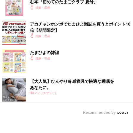
む本『初めてのたまごクラブ 夏号』
妊娠・出産
アカチャンホンポでたまひよ雑誌を買うとポイント10
倍【期間限定】
妊娠・出産
たまひよの雑誌
妊娠・出産
【大人気】ひんやり冷感寝具で快適な睡眠を
あなたに。
PR(アイリスプラザ)
Recommended by