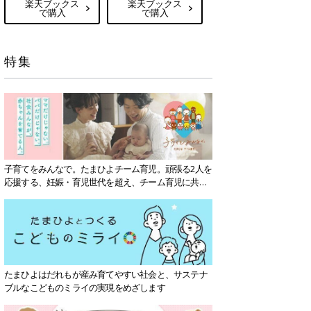
楽天ブックス
楽天ブックス
で購入
で購入
特集
子育てをみんなで。たまひよチーム育児。頑張る2人を
応援する、妊娠・育児世代を超え、チーム育児に共感
する社会を目指していきます。
たまひよはだれもが産み育てやすい社会と、サステナ
ブルなこどものミライの実現をめざします