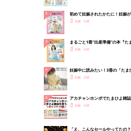
初めて妊娠されたかたに！妊娠が
ったら最初に読む本『初めてのた
妊娠・出産
クラブ 夏号』
まるごと1冊“出産準備”の本『た
クラブ 夏号』〈スペシャル大特
妊娠・出産
夫婦で予習する 出産の教科書
妊娠中に読みたい！3冊の「たま
よ」
妊娠・出産
アカチャンホンポでたまひよ雑誌
うとポイント10倍【期間限定】
妊娠・出産
「え、こんなセールやってたの？