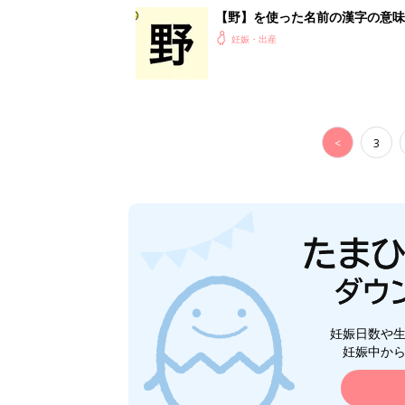
【野】を使った名前の漢字の意味
妊娠・出産
<
3
妊娠日数や
妊娠中か