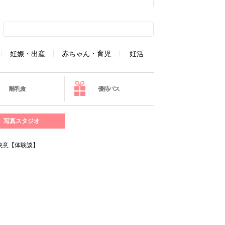
妊娠・出産
赤ちゃん・育児
妊活
離乳食
優待パス
写真スタジオ
決意【体験談】