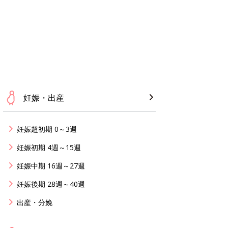
妊娠・出産
妊娠超初期 0～3週
妊娠初期 4週～15週
妊娠中期 16週～27週
妊娠後期 28週～40週
出産・分娩