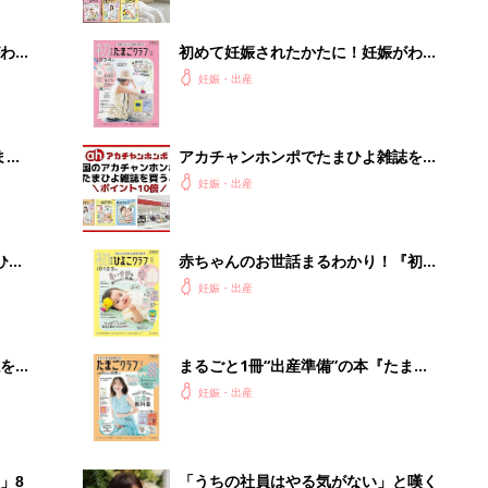
わか
初めて妊娠されたかたに！妊娠がわか
まご
ったら最初に読む本『初めてのたまご
妊娠・出産
クラブ 夏号』
まご
アカチャンホンポでたまひよ雑誌を買
集〉
うとポイント10倍【期間限定】
妊娠・出産
ひ
赤ちゃんのお世話まるわかり！『初め
てのひよこクラブ 夏号』〈巻頭大特
妊娠・出産
集〉初めての授乳がうまくいく！ お
っぱい・ミルクの基本と夏のトラブル
解決テク
を買
まるごと1冊“出産準備”の本『たまご
クラブ 夏号』〈スペシャル大特集〉
妊娠・出産
夫婦で予習する 出産の教科書
」8
「うちの社員はやる気がない」と嘆く