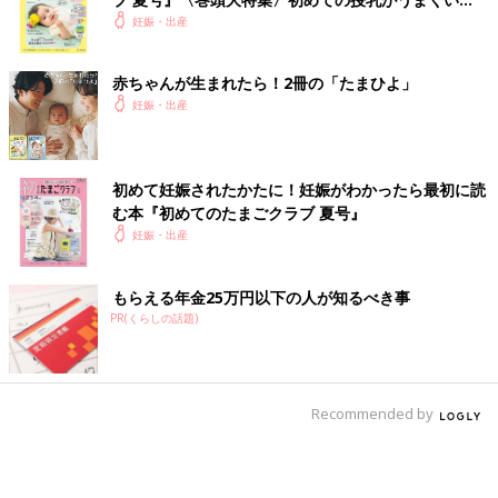
く！ おっぱい・ミルクの基本と夏のトラブル 解決テ
妊娠・出産
ク
赤ちゃんが生まれたら！2冊の「たまひよ」
妊娠・出産
初めて妊娠されたかたに！妊娠がわかったら最初に読
む本『初めてのたまごクラブ 夏号』
妊娠・出産
もらえる年金25万円以下の人が知るべき事
PR(くらしの話題)
Recommended by