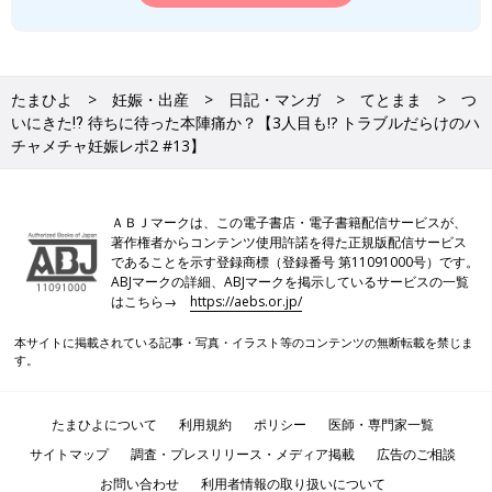
たまひよ
妊娠・出産
日記・マンガ
てとまま
つ
いにきた⁉︎ 待ちに待った本陣痛か？【3人目も!? トラブルだらけのハ
チャメチャ妊娠レポ2 #13】
ＡＢＪマークは、この電子書店・電子書籍配信サービスが、
著作権者からコンテンツ使用許諾を得た正規版配信サービス
であることを示す登録商標（登録番号 第11091000号）です。
ABJマークの詳細、ABJマークを掲示しているサービスの一覧
はこちら→
https://aebs.or.jp/
本サイトに掲載されている記事・写真・イラスト等のコンテンツの無断転載を禁じま
す。
たまひよについて
利用規約
ポリシー
医師・専門家一覧
サイトマップ
調査・プレスリリース・メディア掲載
広告のご相談
お問い合わせ
利用者情報の取り扱いについて