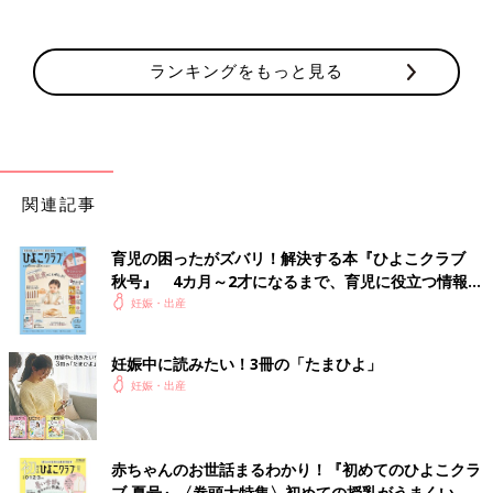
ランキングをもっと見る
関連記事
育児の困ったがズバリ！解決する本『ひよこクラブ
秋号』 4カ月～2才になるまで、育児に役立つ情報が
いっぱい！
妊娠・出産
妊娠中に読みたい！3冊の「たまひよ」
妊娠・出産
赤ちゃんのお世話まるわかり！『初めてのひよこクラ
ブ 夏号』〈巻頭大特集〉初めての授乳がうまくい