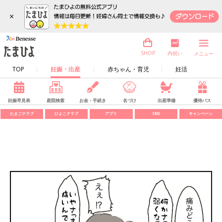
×
内祝い
SHOP
メニュー
TOP
妊娠・出産
赤ちゃん・育児
妊活
妊娠早見表
産院検索
お金・手続き
名づけ
出産準備
優待パス
たまごクラブ
ひよこクラブ
アプリ
SNS
キャンペーン