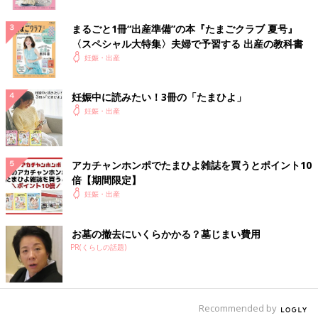
まるごと1冊“出産準備”の本『たまごクラブ 夏号』
〈スペシャル大特集〉夫婦で予習する 出産の教科書
妊娠・出産
妊娠中に読みたい！3冊の「たまひよ」
妊娠・出産
アカチャンホンポでたまひよ雑誌を買うとポイント10
倍【期間限定】
妊娠・出産
お墓の撤去にいくらかかる？墓じまい費用
PR(くらしの話題)
Recommended by