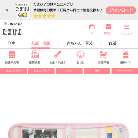
×
内祝い
SHOP
メニュー
TOP
妊娠・出産
赤ちゃん・育児
妊活
妊娠早見表
産院検索
お金・手続き
名づけ
出産準備
優待パス
たまごクラブ
ひよこクラブ
アプリ
SNS
キャンペーン