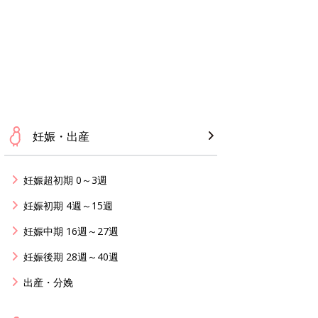
妊娠・出産
妊娠超初期 0～3週
妊娠初期 4週～15週
妊娠中期 16週～27週
妊娠後期 28週～40週
出産・分娩