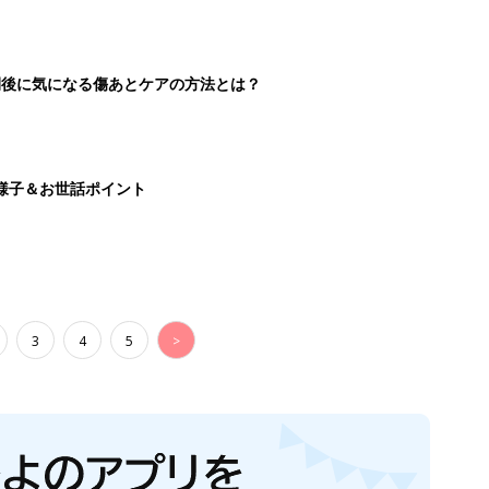
続けている魅力とは!?
切開後に気になる傷あとケアの方法とは？
様子＆お世話ポイント
3
4
5
>