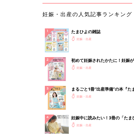
妊娠・出産の人気記事ランキング
たまひよの雑誌
妊娠・出産
初めて妊娠されたかたに！妊娠が
ったら最初に読む本『初めてのた
妊娠・出産
クラブ 夏号』
まるごと1冊“出産準備”の本『た
クラブ 夏号』〈スペシャル大特
妊娠・出産
夫婦で予習する 出産の教科書
妊娠中に読みたい！3冊の「たま
よ」
妊娠・出産