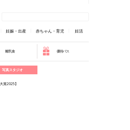
妊娠・出産
赤ちゃん・育児
妊活
離乳食
優待パス
写真スタジオ
賞2025】