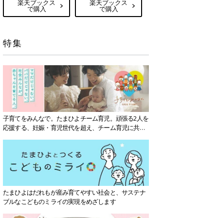
楽天ブックス
楽天ブックス
で購入
で購入
特集
子育てをみんなで。たまひよチーム育児。頑張る2人を
応援する、妊娠・育児世代を超え、チーム育児に共感
する社会を目指していきます。
たまひよはだれもが産み育てやすい社会と、サステナ
ブルなこどものミライの実現をめざします