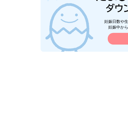
妊娠日数や
妊娠中か