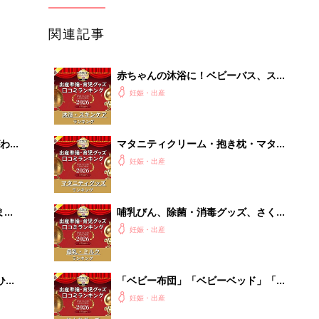
関連記事
赤ちゃんの沐浴に！ベビーバス、スキ
ンケアグッズ口コミ人気ランキング
妊娠・出産
【たまひよ 赤ちゃんグッズ大賞
2026】
わか
マタニティクリーム・抱き枕・マタニ
まご
ティインナー・葉酸 口コミ人気ラン
妊娠・出産
キング【たまひよ 赤ちゃんグッズ大
賞2026】
まご
哺乳びん、除菌・消毒グッズ、さく乳
集〉
器、授乳グッズで最もママ・パパの支
妊娠・出産
持を受けたのは？ 【たまひよ 赤ちゃ
んグッズ大賞2026】
ひ
「ベビー布団」「ベビーベッド」「バ
ウンサー」赤ちゃんのねんね環境を整
妊娠・出産
える口コミ人気ランキング【たまひよ