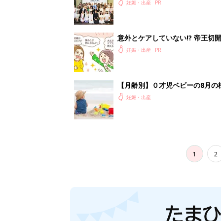
会に登場。「YOYO®」を愛用し
妊娠・出産
意外とケアしていない!? 帝王
妊娠・出産
【月齢別】０才児ベビーの8月の
妊娠・出産
1
2