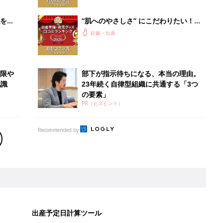
赤ちゃんグッズ大賞2026】
を買
“肌へのやさしさ” にこだわりたい！
ママ・パパが選ぶおむつグッズ8選
妊娠・出産
【たまひよ 赤ちゃんグッズ大賞
2026】
低限や
部下が指示待ちになる、本当の理由。
認識
23年続く自律型組織に共通する「3つ
の要素」
PR（ビズヒント）
Recommended by
出産予定日計算ツール