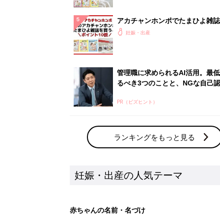
アカチャンホンポでたまひよ雑誌
うとポイント10倍【期間限定】
妊娠・出産
管理職に求められるAI活用。最
るべき3つのことと、NGな自己
PR（ビズヒント）
ランキングをもっと見る
妊娠・出産の人気テーマ
赤ちゃんの名前・名づけ