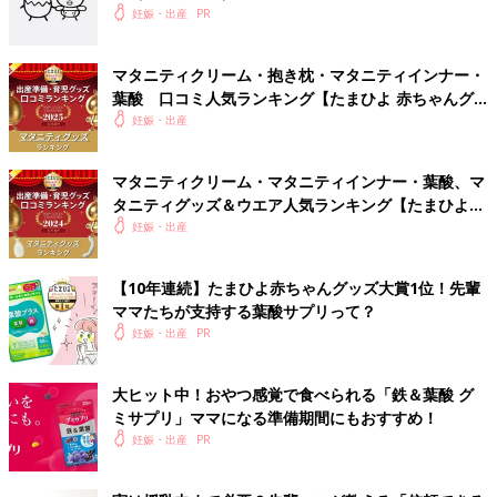
妊娠・出産
マタニティクリーム・抱き枕・マタニティインナー・
葉酸 口コミ人気ランキング【たまひよ 赤ちゃんグ
ッズ大賞2025】
妊娠・出産
マタニティクリーム・マタニティインナー・葉酸、マ
タニティグッズ＆ウエア人気ランキング【たまひよ赤
ちゃんグッズ大賞2024】
妊娠・出産
【10年連続】たまひよ赤ちゃんグッズ大賞1位！先輩
ママたちが支持する葉酸サプリって？
妊娠・出産
大ヒット中！おやつ感覚で食べられる「鉄＆葉酸 グ
ミサプリ」ママになる準備期間にもおすすめ！
妊娠・出産