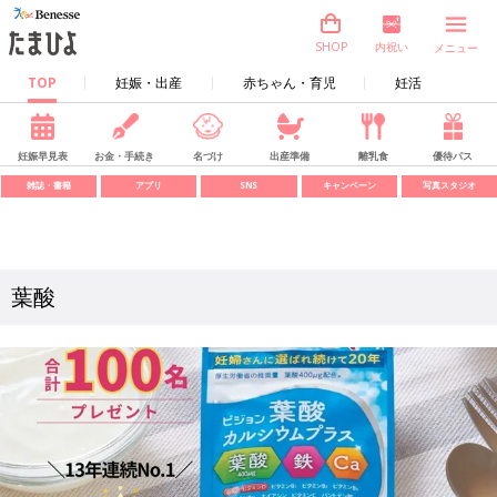
内祝い
SHOP
メニュー
TOP
妊娠・出産
赤ちゃん・育児
妊活
妊娠早見表
お金・手続き
名づけ
出産準備
離乳食
優待パス
雑誌・書籍
アプリ
SNS
キャンペーン
写真スタジオ
葉酸