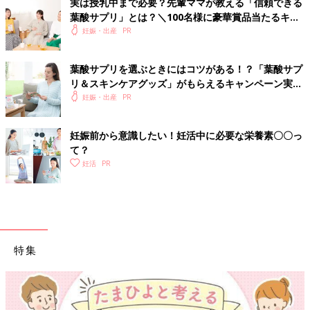
実は授乳中まで必要？先輩ママが教える「信頼できる
葉酸サプリ」とは？＼100名様に豪華賞品当たるキャ
ンペーン実施中／
妊娠・出産
葉酸サプリを選ぶときにはコツがある！？「葉酸サプ
リ＆スキンケアグッズ」がもらえるキャンペーン実施
中
妊娠・出産
妊娠前から意識したい！妊活中に必要な栄養素〇〇っ
て？
妊活
特集