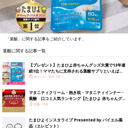
「葉酸」に関する記事をご紹介しています。
葉酸に関する記事一覧
【プレゼント】たまひよ赤ちゃんグッズ大賞で13年連
続1位！ママたちに支持される葉酸サプリといえばコ
レ
赤ちゃん・育児
マタニティクリーム・抱き枕・マタニティインナー・
葉酸 口コミ人気ランキング【たまひよ 赤ちゃんグ
ッズ大賞2026】
妊娠・出産
たまひよインスタライブ Presented by バイエル薬
品（エレビット）