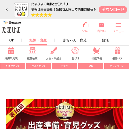
×
内祝い
SHOP
メニュー
TOP
妊娠・出産
赤ちゃん・育児
妊活
妊娠早見表
産院検索
お金・手続き
名づけ
出産準備
優待パス
たまごクラブ
ひよこクラブ
アプリ
SNS
キャンペーン