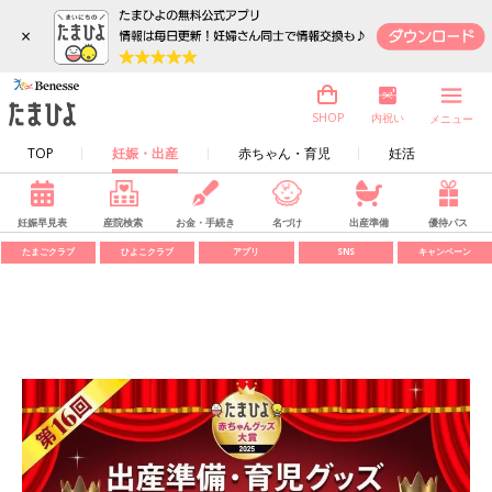
×
内祝い
SHOP
メニュー
TOP
妊娠・出産
赤ちゃん・育児
妊活
妊娠早見表
産院検索
お金・手続き
名づけ
出産準備
優待パス
たまごクラブ
ひよこクラブ
アプリ
SNS
キャンペーン