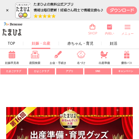
×
内祝い
SHOP
メニュー
TOP
妊娠・出産
赤ちゃん・育児
妊活
妊娠早見表
産院検索
お金・手続き
名づけ
出産準備
優待パス
たまごクラブ
ひよこクラブ
アプリ
SNS
キャンペーン