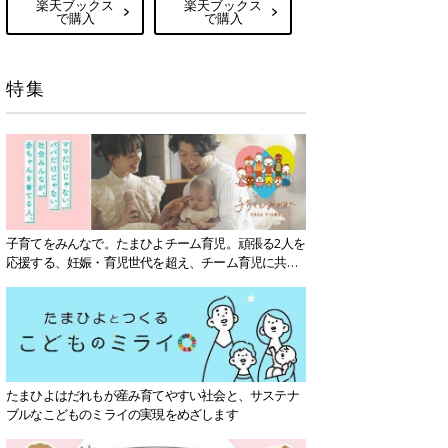
楽天ブックス
楽天ブックス
で購入
で購入
特集
子育てをみんなで。たまひよチーム育児。頑張る2人を
応援する、妊娠・育児世代を超え、チーム育児に共感
する社会を目指していきます。
たまひよはだれもが産み育てやすい社会と、サステナ
ブルなこどものミライの実現をめざします