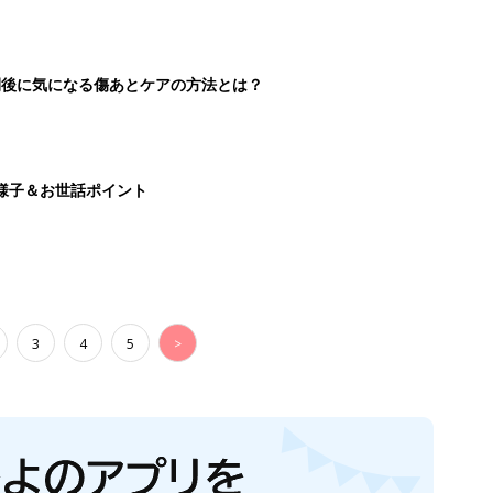
続けている魅力とは!?
切開後に気になる傷あとケアの方法とは？
様子＆お世話ポイント
3
4
5
>