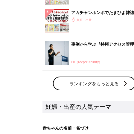
アカチャンホンポでたまひよ雑誌
うとポイント10倍【期間限定】
妊娠・出産
事例から学ぶ『特権アクセス管理
PR（KeeperSecurity）
ランキングをもっと見る
妊娠・出産の人気テーマ
赤ちゃんの名前・名づけ