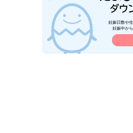
妊娠日数や
妊娠中か