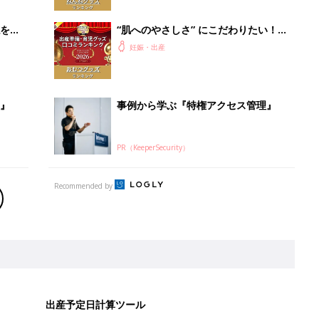
赤ちゃんグッズ大賞2026】
を買
“肌へのやさしさ” にこだわりたい！
ママ・パパが選ぶおむつグッズ8選
妊娠・出産
【たまひよ 赤ちゃんグッズ大賞
2026】
』
事例から学ぶ『特権アクセス管理』
PR（KeeperSecurity）
Recommended by
出産予定日計算ツール