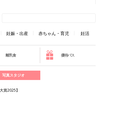
妊娠・出産
赤ちゃん・育児
妊活
離乳食
優待パス
写真スタジオ
賞2025】