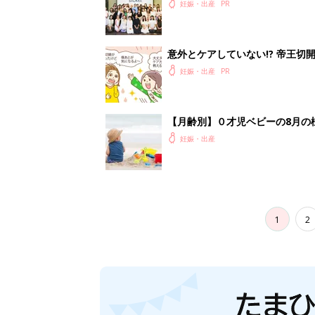
会に登場。「YOYO®」を愛用し
妊娠・出産
意外とケアしていない!? 帝王
妊娠・出産
【月齢別】０才児ベビーの8月の
妊娠・出産
1
2