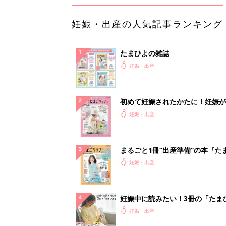
妊娠・出産の人気記事ランキング
たまひよの雑誌
妊娠・出産
初めて妊娠されたかたに！妊娠が
ったら最初に読む本『初めてのた
妊娠・出産
クラブ 夏号』
まるごと1冊“出産準備”の本『た
クラブ 夏号』〈スペシャル大特
妊娠・出産
夫婦で予習する 出産の教科書
妊娠中に読みたい！3冊の「たま
よ」
妊娠・出産