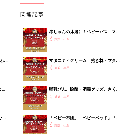
関連記事
赤ちゃんの沐浴に！ベビーバス、スキ
ンケアグッズ口コミ人気ランキング
妊娠・出産
【たまひよ 赤ちゃんグッズ大賞
2026】
わか
マタニティクリーム・抱き枕・マタニ
まご
ティインナー・葉酸 口コミ人気ラン
妊娠・出産
キング【たまひよ 赤ちゃんグッズ大
賞2026】
まご
哺乳びん、除菌・消毒グッズ、さく乳
集〉
器、授乳グッズで最もママ・パパの支
妊娠・出産
持を受けたのは？ 【たまひよ 赤ちゃ
んグッズ大賞2026】
ひ
「ベビー布団」「ベビーベッド」「バ
ウンサー」赤ちゃんのねんね環境を整
妊娠・出産
える口コミ人気ランキング【たまひよ