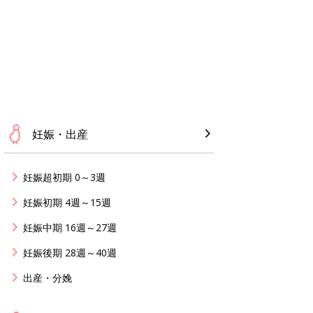
妊娠・出産
妊娠超初期 0～3週
妊娠初期 4週～15週
妊娠中期 16週～27週
妊娠後期 28週～40週
出産・分娩