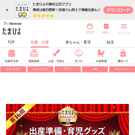
×
内祝い
SHOP
メニュー
TOP
妊娠・出産
赤ちゃん・育児
妊活
妊娠早見表
産院検索
お金・手続き
名づけ
出産準備
優待パス
たまごクラブ
ひよこクラブ
アプリ
SNS
キャンペーン