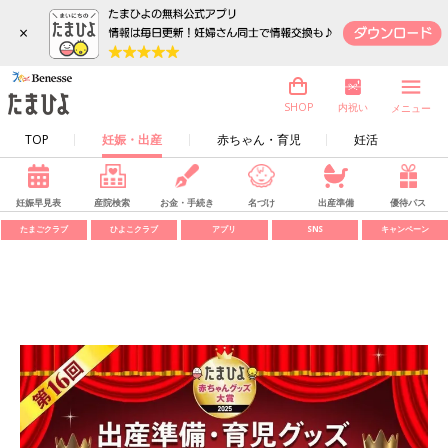
×
内祝い
SHOP
メニュー
TOP
妊娠・出産
赤ちゃん・育児
妊活
妊娠早見表
産院検索
お金・手続き
名づけ
出産準備
優待パス
たまごクラブ
ひよこクラブ
アプリ
SNS
キャンペーン