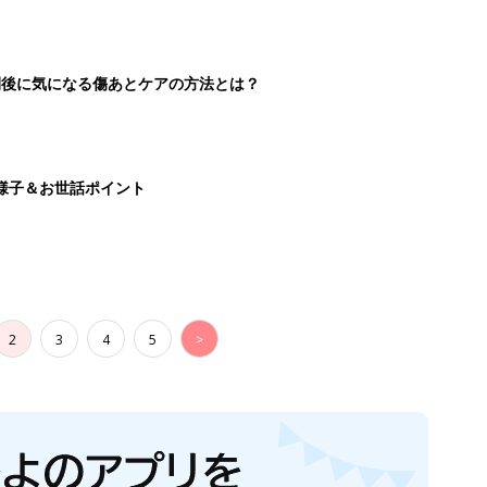
続けている魅力とは!?
切開後に気になる傷あとケアの方法とは？
様子＆お世話ポイント
2
3
4
5
>