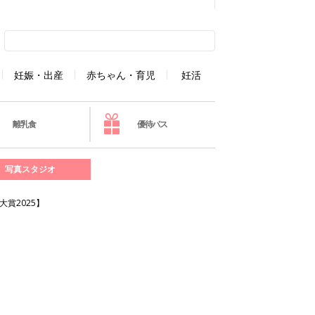
妊娠・出産
赤ちゃん・育児
妊活
離乳食
優待パス
写真スタジオ
賞2025】