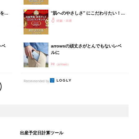
赤ちゃんグッズ大賞2026】
を買
“肌へのやさしさ” にこだわりたい！
ママ・パパが選ぶおむつグッズ8選
妊娠・出産
【たまひよ 赤ちゃんグッズ大賞
2026】
レベ
arrowsの頑丈さがとんでもないレベ
ルに
PR（arrows）
Recommended by
出産予定日計算ツール