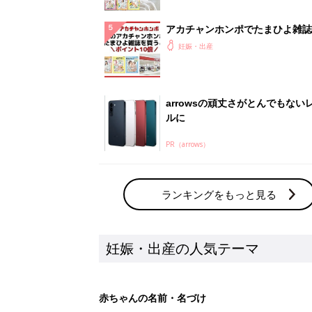
アカチャンホンポでたまひよ雑誌
うとポイント10倍【期間限定】
妊娠・出産
arrowsの頑丈さがとんでもない
ルに
PR（arrows）
ランキングをもっと見る
妊娠・出産の人気テーマ
赤ちゃんの名前・名づけ