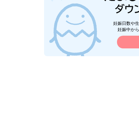
妊娠日数や
妊娠中か