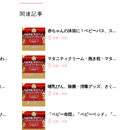
関連記事
赤ちゃんの沐浴に！ベビーバス、スキ
ンケアグッズ口コミ人気ランキング
妊娠・出産
【たまひよ 赤ちゃんグッズ大賞
2026】
わか
マタニティクリーム・抱き枕・マタニ
まご
ティインナー・葉酸 口コミ人気ラン
妊娠・出産
キング【たまひよ 赤ちゃんグッズ大
賞2026】
まご
哺乳びん、除菌・消毒グッズ、さく乳
集〉
器、授乳グッズで最もママ・パパの支
妊娠・出産
持を受けたのは？ 【たまひよ 赤ちゃ
んグッズ大賞2026】
ひ
「ベビー布団」「ベビーベッド」「バ
ウンサー」赤ちゃんのねんね環境を整
妊娠・出産
える口コミ人気ランキング【たまひよ