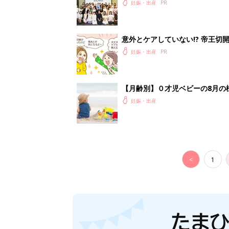
会に登場。「YOYO®」を愛用し
妊娠・出産
意外とケアしていない!? 帝王
妊娠・出産
【月齢別】０才児ベビーの8月の
妊娠・出産
<
1