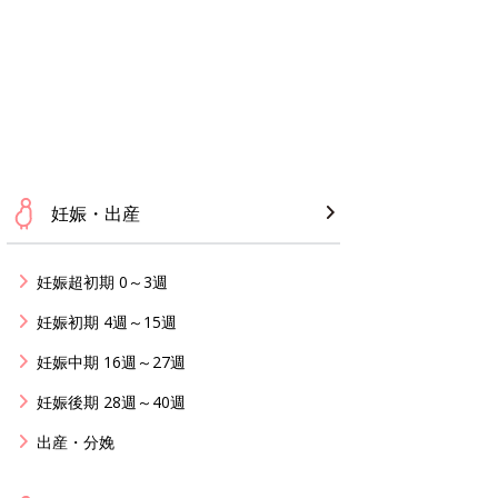
妊娠・出産
妊娠超初期 0～3週
妊娠初期 4週～15週
妊娠中期 16週～27週
妊娠後期 28週～40週
出産・分娩