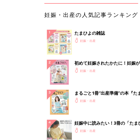
妊娠・出産の人気記事ランキング
たまひよの雑誌
妊娠・出産
初めて妊娠されたかたに！妊娠が
ったら最初に読む本『初めてのた
妊娠・出産
クラブ 夏号』
まるごと1冊“出産準備”の本『た
クラブ 夏号』〈スペシャル大特
妊娠・出産
夫婦で予習する 出産の教科書
妊娠中に読みたい！3冊の「たま
よ」
妊娠・出産