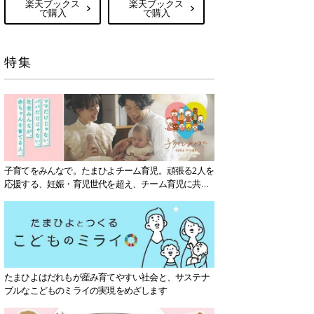
楽天ブックス
楽天ブックス
で購入
で購入
特集
子育てをみんなで。たまひよチーム育児。頑張る2人を
応援する、妊娠・育児世代を超え、チーム育児に共感
する社会を目指していきます。
たまひよはだれもが産み育てやすい社会と、サステナ
ブルなこどものミライの実現をめざします