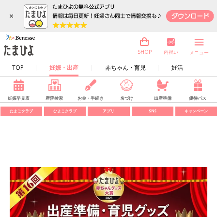
×
内祝い
SHOP
メニュー
TOP
妊娠・出産
赤ちゃん・育児
妊活
妊娠早見表
産院検索
お金・手続き
名づけ
出産準備
優待パス
たまごクラブ
ひよこクラブ
アプリ
SNS
キャンペーン