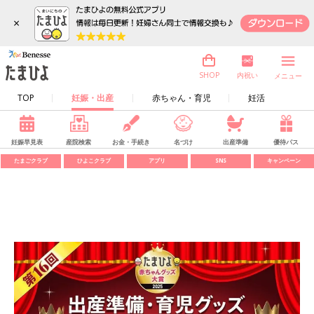
×
内祝い
SHOP
メニュー
TOP
妊娠・出産
赤ちゃん・育児
妊活
妊娠早見表
産院検索
お金・手続き
名づけ
出産準備
優待パス
たまごクラブ
ひよこクラブ
アプリ
SNS
キャンペーン