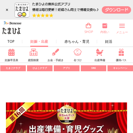
×
内祝い
SHOP
メニュー
TOP
妊娠・出産
赤ちゃん・育児
妊活
妊娠早見表
産院検索
お金・手続き
名づけ
出産準備
優待パス
たまごクラブ
ひよこクラブ
アプリ
SNS
キャンペーン