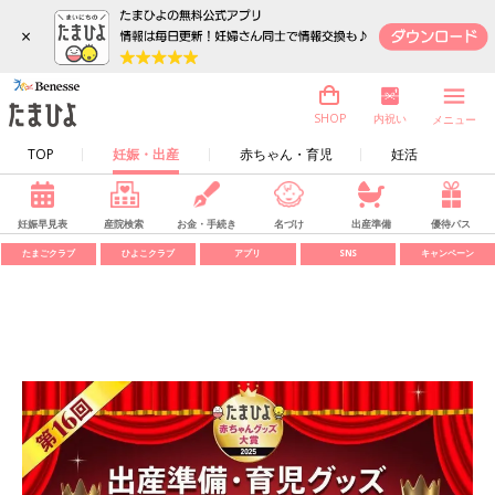
×
内祝い
SHOP
メニュー
TOP
妊娠・出産
赤ちゃん・育児
妊活
妊娠早見表
産院検索
お金・手続き
名づけ
出産準備
優待パス
たまごクラブ
ひよこクラブ
アプリ
SNS
キャンペーン