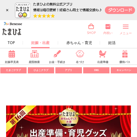
×
内祝い
SHOP
メニュー
TOP
妊娠・出産
赤ちゃん・育児
妊活
妊娠早見表
産院検索
お金・手続き
名づけ
出産準備
優待パス
たまごクラブ
ひよこクラブ
アプリ
SNS
キャンペーン