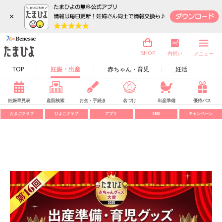
×
内祝い
SHOP
メニュー
TOP
妊娠・出産
赤ちゃん・育児
妊活
妊娠早見表
産院検索
お金・手続き
名づけ
出産準備
優待パス
たまごクラブ
ひよこクラブ
アプリ
SNS
キャンペーン