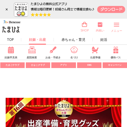
×
内祝い
SHOP
メニュー
TOP
妊娠・出産
赤ちゃん・育児
妊活
妊娠早見表
産院検索
お金・手続き
名づけ
出産準備
優待パス
たまごクラブ
ひよこクラブ
アプリ
SNS
キャンペーン