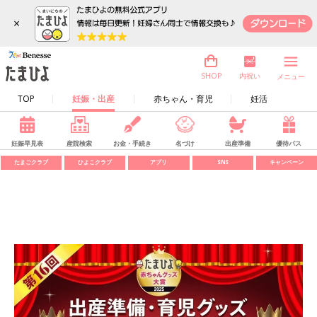
×
内祝い
SHOP
メニュー
TOP
妊娠・出産
赤ちゃん・育児
妊活
妊娠早見表
産院検索
お金・手続き
名づけ
出産準備
優待パス
たまごクラブ
ひよこクラブ
アプリ
SNS
キャンペーン