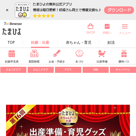
×
内祝い
SHOP
メニュー
TOP
妊娠・出産
赤ちゃん・育児
妊活
妊娠早見表
産院検索
お金・手続き
名づけ
出産準備
優待パス
たまごクラブ
ひよこクラブ
アプリ
SNS
キャンペーン