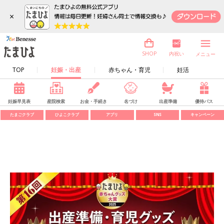
×
内祝い
SHOP
メニュー
TOP
妊娠・出産
赤ちゃん・育児
妊活
妊娠早見表
産院検索
お金・手続き
名づけ
出産準備
優待パス
たまごクラブ
ひよこクラブ
アプリ
SNS
キャンペーン