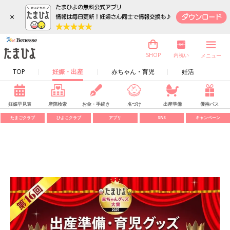
×
内祝い
SHOP
メニュー
TOP
妊娠・出産
赤ちゃん・育児
妊活
妊娠早見表
産院検索
お金・手続き
名づけ
出産準備
優待パス
たまごクラブ
ひよこクラブ
アプリ
SNS
キャンペーン