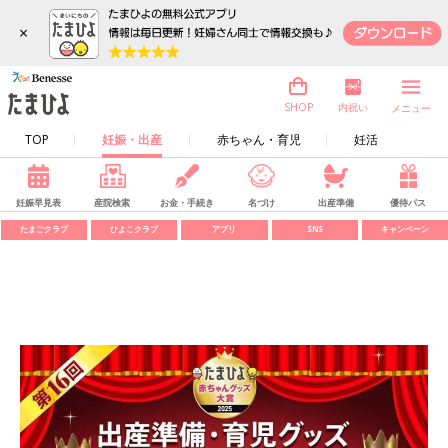
×
内祝い
SHOP
メニュー
TOP
妊娠・出産
赤ちゃん・育児
妊活
妊娠早見表
産院検索
お金・手続き
名づけ
出産準備
優待パス
たまごクラブ
ひよこクラブ
アプリ
SNS
キャンペーン