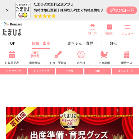
×
内祝い
SHOP
メニュー
TOP
妊娠・出産
赤ちゃん・育児
妊活
妊娠早見表
産院検索
お金・手続き
名づけ
出産準備
優待パス
たまごクラブ
ひよこクラブ
アプリ
SNS
キャンペーン