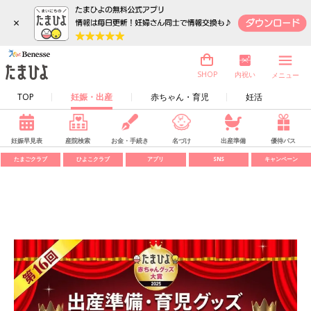
×
内祝い
SHOP
メニュー
TOP
妊娠・出産
赤ちゃん・育児
妊活
妊娠早見表
産院検索
お金・手続き
名づけ
出産準備
優待パス
たまごクラブ
ひよこクラブ
アプリ
SNS
キャンペーン