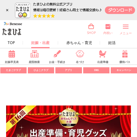
×
内祝い
SHOP
メニュー
TOP
妊娠・出産
赤ちゃん・育児
妊活
妊娠早見表
産院検索
お金・手続き
名づけ
出産準備
優待パス
たまごクラブ
ひよこクラブ
アプリ
SNS
キャンペーン