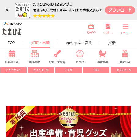
×
内祝い
SHOP
メニュー
TOP
妊娠・出産
赤ちゃん・育児
妊活
妊娠早見表
産院検索
お金・手続き
名づけ
出産準備
優待パス
たまごクラブ
ひよこクラブ
アプリ
SNS
キャンペーン