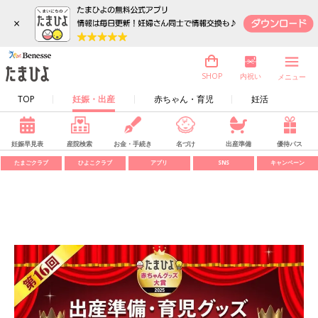
×
内祝い
SHOP
メニュー
TOP
妊娠・出産
赤ちゃん・育児
妊活
妊娠早見表
産院検索
お金・手続き
名づけ
出産準備
優待パス
たまごクラブ
ひよこクラブ
アプリ
SNS
キャンペーン