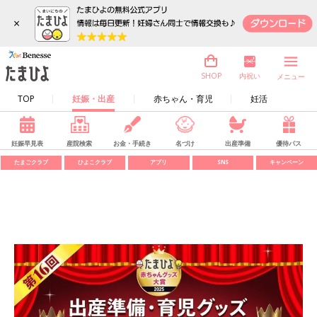
×
内祝い
SHOP
メニュー
TOP
妊娠・出産
赤ちゃん・育児
妊活
妊娠早見表
産院検索
お金・手続き
名づけ
出産準備
優待パス
たまごクラブ
ひよこクラブ
アプリ
SNS
キャンペーン