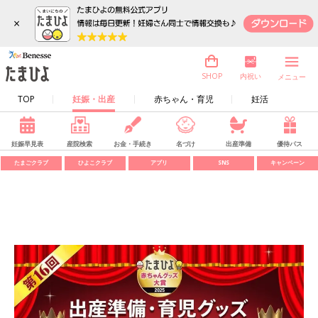
×
内祝い
SHOP
メニュー
TOP
妊娠・出産
赤ちゃん・育児
妊活
妊娠早見表
産院検索
お金・手続き
名づけ
出産準備
優待パス
たまごクラブ
ひよこクラブ
アプリ
SNS
キャンペーン