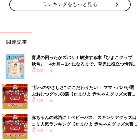
ランキングをもっと見る
関連記事
育児の困ったがズバリ！解決する本『ひよこクラブ
秋号』 4カ月～2才になるまで、育児に役立つ情報が
いっぱい！
妊娠・出産
“肌へのやさしさ” にこだわりたい！ ママ・パパが選
ぶおむつグッズ8選【たまひよ 赤ちゃんグッズ大賞
2026】
妊娠・出産
赤ちゃんの沐浴に！ベビーバス、スキンケアグッズ口
コミ人気ランキング【たまひよ 赤ちゃんグッズ大賞
2026】
妊娠・出産