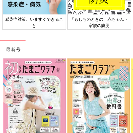
」赤ちゃん・
日本外来小児科学会リーフレッ
六星占術 細木かおり
災
ト検討会
相談
最新号