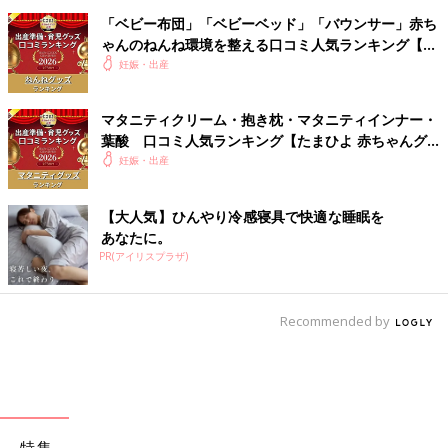
「ベビー布団」「ベビーベッド」「バウンサー」赤ち
ゃんのねんね環境を整える口コミ人気ランキング【た
まひよ 赤ちゃんグッズ大賞2026】
妊娠・出産
マタニティクリーム・抱き枕・マタニティインナー・
葉酸 口コミ人気ランキング【たまひよ 赤ちゃんグ
ッズ大賞2026】
妊娠・出産
【大人気】ひんやり冷感寝具で快適な睡眠を
あなたに。
PR(アイリスプラザ)
Recommended by
特集