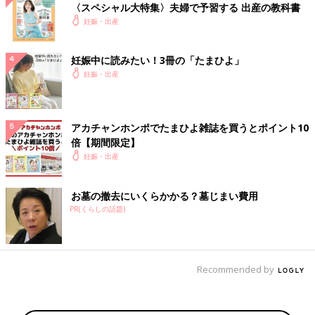
〈スペシャル大特集〉夫婦で予習する 出産の教科書
妊娠・出産
妊娠中に読みたい！3冊の「たまひよ」
妊娠・出産
アカチャンホンポでたまひよ雑誌を買うとポイント10
倍【期間限定】
妊娠・出産
お墓の撤去にいくらかかる？墓じまい費用
PR(くらしの話題)
Recommended by