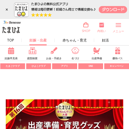
×
内祝い
SHOP
メニュー
TOP
妊娠・出産
赤ちゃん・育児
妊活
妊娠早見表
産院検索
お金・手続き
名づけ
出産準備
優待パス
たまごクラブ
ひよこクラブ
アプリ
SNS
キャンペーン