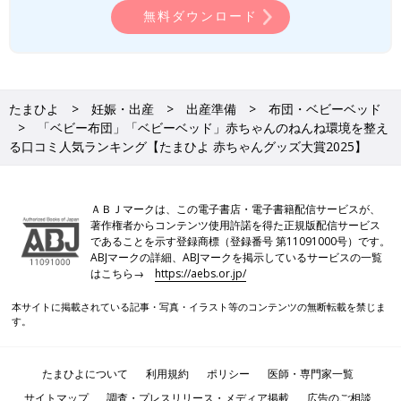
無料ダウンロード
たまひよ
妊娠・出産
出産準備
布団・ベビーベッド
「ベビー布団」「ベビーベッド」赤ちゃんのねんね環境を整え
る口コミ人気ランキング【たまひよ 赤ちゃんグッズ大賞2025】
ＡＢＪマークは、この電子書店・電子書籍配信サービスが、
著作権者からコンテンツ使用許諾を得た正規版配信サービス
であることを示す登録商標（登録番号 第11091000号）です。
ABJマークの詳細、ABJマークを掲示しているサービスの一覧
はこちら→
https://aebs.or.jp/
本サイトに掲載されている記事・写真・イラスト等のコンテンツの無断転載を禁じま
す。
たまひよについて
利用規約
ポリシー
医師・専門家一覧
サイトマップ
調査・プレスリリース・メディア掲載
広告のご相談