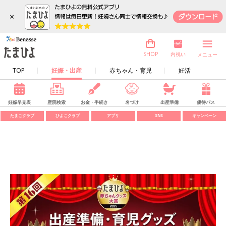
×
内祝い
SHOP
メニュー
TOP
妊娠・出産
赤ちゃん・育児
妊活
妊娠早見表
産院検索
お金・手続き
名づけ
出産準備
優待パス
たまごクラブ
ひよこクラブ
アプリ
SNS
キャンペーン