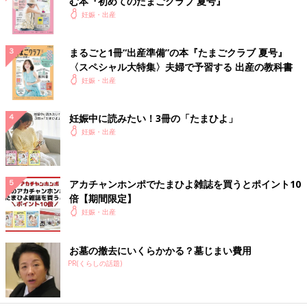
む本『初めてのたまごクラブ 夏号』
妊娠・出産
まるごと1冊“出産準備”の本『たまごクラブ 夏号』
〈スペシャル大特集〉夫婦で予習する 出産の教科書
妊娠・出産
妊娠中に読みたい！3冊の「たまひよ」
妊娠・出産
アカチャンホンポでたまひよ雑誌を買うとポイント10
倍【期間限定】
妊娠・出産
お墓の撤去にいくらかかる？墓じまい費用
PR(くらしの話題)