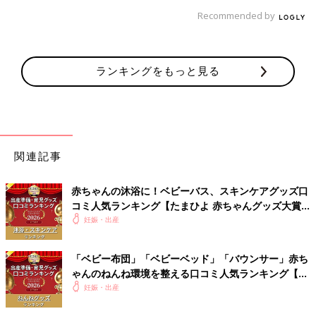
Recommended by
ランキングをもっと見る
関連記事
赤ちゃんの沐浴に！ベビーバス、スキンケアグッズ口
コミ人気ランキング【たまひよ 赤ちゃんグッズ大賞
2026】
妊娠・出産
「ベビー布団」「ベビーベッド」「バウンサー」赤ち
ゃんのねんね環境を整える口コミ人気ランキング【た
まひよ 赤ちゃんグッズ大賞2026】
妊娠・出産