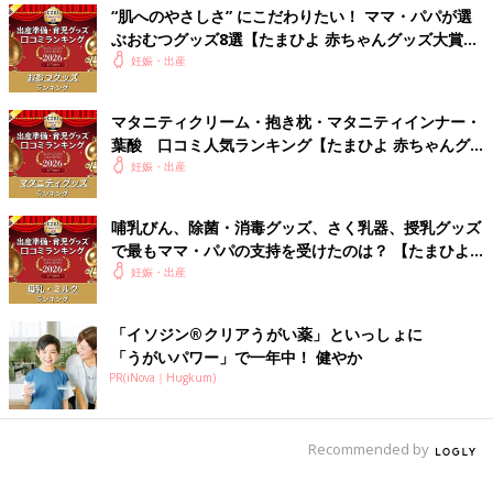
“肌へのやさしさ” にこだわりたい！ ママ・パパが選
ぶおむつグッズ8選【たまひよ 赤ちゃんグッズ大賞
2026】
妊娠・出産
マタニティクリーム・抱き枕・マタニティインナー・
葉酸 口コミ人気ランキング【たまひよ 赤ちゃんグ
ッズ大賞2026】
妊娠・出産
哺乳びん、除菌・消毒グッズ、さく乳器、授乳グッズ
で最もママ・パパの支持を受けたのは？ 【たまひよ
赤ちゃんグッズ大賞2026】
妊娠・出産
「イソジン®クリアうがい薬」といっしょに
「うがいパワー」で一年中！ 健やか
PR(iNova｜Hugkum)
Recommended by