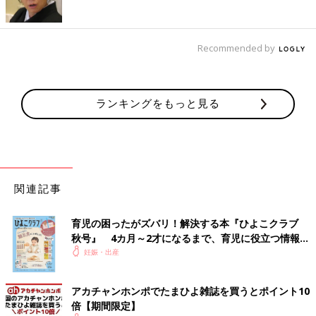
Recommended by
ランキングをもっと見る
関連記事
育児の困ったがズバリ！解決する本『ひよこクラブ
秋号』 4カ月～2才になるまで、育児に役立つ情報が
いっぱい！
妊娠・出産
アカチャンホンポでたまひよ雑誌を買うとポイント10
倍【期間限定】