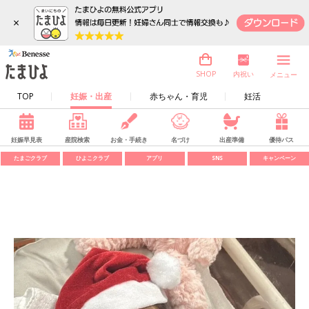
×
内祝い
SHOP
メニュー
TOP
妊娠・出産
赤ちゃん・育児
妊活
妊娠早見表
産院検索
お金・手続き
名づけ
出産準備
優待パス
たまごクラブ
ひよこクラブ
アプリ
SNS
キャンペーン