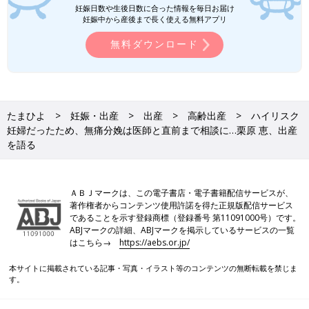
妊娠日数や生後日数に合った情報を毎日お届け
妊娠中から産後まで長く使える無料アプリ
無料ダウンロード
たまひよ
妊娠・出産
出産
高齢出産
ハイリスク
妊婦だったため、無痛分娩は医師と直前まで相談に…栗原 恵、出産
を語る
ＡＢＪマークは、この電子書店・電子書籍配信サービスが、
著作権者からコンテンツ使用許諾を得た正規版配信サービス
であることを示す登録商標（登録番号 第11091000号）です。
ABJマークの詳細、ABJマークを掲示しているサービスの一覧
はこちら→
https://aebs.or.jp/
本サイトに掲載されている記事・写真・イラスト等のコンテンツの無断転載を禁じま
す。