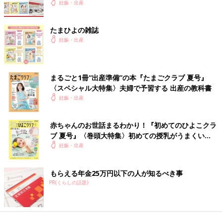
妊娠・出産
たまひよの雑誌
妊娠・出産
まるごと1冊“出産準備”の本『たまごクラブ 夏号』
〈スペシャル大特集〉夫婦で予習する 出産の教科書
妊娠・出産
赤ちゃんのお世話まるわかり！『初めてのひよこクラ
ブ 夏号』〈巻頭大特集〉初めての授乳がうまくい
く！ おっぱい・ミルクの基本と夏のトラブル 解決テ
妊娠・出産
ク
もらえる年金25万円以下の人が知るべき事
PR(くらしの話題)