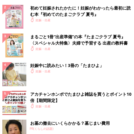
初めて妊娠されたかたに！妊娠がわかったら最初に読
む本『初めてのたまごクラブ 夏号』
妊娠・出産
まるごと1冊“出産準備”の本『たまごクラブ 夏号』
〈スペシャル大特集〉夫婦で予習する 出産の教科書
妊娠・出産
妊娠中に読みたい！3冊の「たまひよ」
妊娠・出産
アカチャンホンポでたまひよ雑誌を買うとポイント10
倍【期間限定】
妊娠・出産
お墓の撤去にいくらかかる？墓じまい費用
PR(くらしの話題)