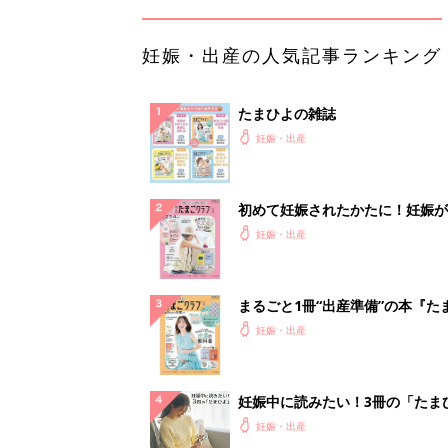
妊娠・出産の人気記事ランキング
たまひよの雑誌
妊娠・出産
初めて妊娠されたかたに！妊娠が
ったら最初に読む本『初めてのた
妊娠・出産
クラブ 夏号』
まるごと1冊“出産準備”の本『た
クラブ 夏号』〈スペシャル大特
妊娠・出産
夫婦で予習する 出産の教科書
妊娠中に読みたい！3冊の「たま
よ」
妊娠・出産