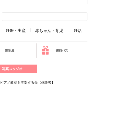
妊娠・出産
赤ちゃん・育児
妊活
離乳食
優待パス
写真スタジオ
るピアノ教室を主宰する母【体験談】