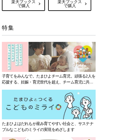
楽天ブックス
楽天ブックス
で購入
で購入
特集
子育てをみんなで。たまひよチーム育児。頑張る2人を
応援する、妊娠・育児世代を超え、チーム育児に共感
する社会を目指していきます。
たまひよはだれもが産み育てやすい社会と、サステナ
ブルなこどものミライの実現をめざします