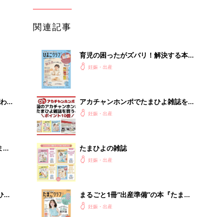
関連記事
育児の困ったがズバリ！解決する本
『ひよこクラブ 秋号』 4カ月～2才
妊娠・出産
になるまで、育児に役立つ情報がいっ
ぱい！
わか
アカチャンホンポでたまひよ雑誌を買
まご
うとポイント10倍【期間限定】
妊娠・出産
まご
たまひよの雑誌
集〉
妊娠・出産
ひ
まるごと1冊“出産準備”の本『たまご
クラブ 夏号』〈スペシャル大特集〉
妊娠・出産
夫婦で予習する 出産の教科書