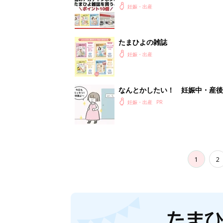
妊娠・出産
たまひよの雑誌
妊娠・出産
なんとかしたい！ 妊娠中・産
妊娠・出産
1
2