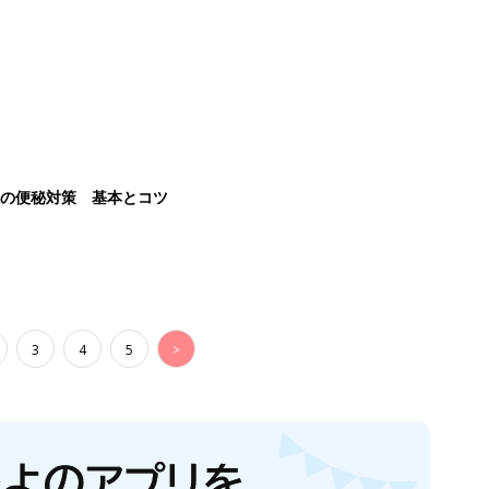
後の便秘対策 基本とコツ
3
4
5
>