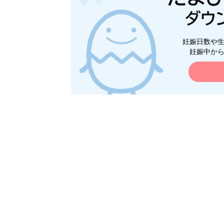
妊娠日数や
妊娠中か