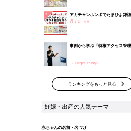
アカチャンホンポでたまひよ雑誌
うとポイント10倍【期間限定】
妊娠・出産
事例から学ぶ『特権アクセス管理
PR（KeeperSecurity）
ランキングをもっと見る
妊娠・出産の人気テーマ
赤ちゃんの名前・名づけ