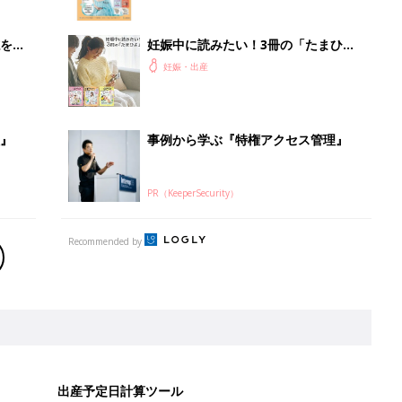
を買
妊娠中に読みたい！3冊の「たまひ
よ」
妊娠・出産
』
事例から学ぶ『特権アクセス管理』
PR（KeeperSecurity）
Recommended by
出産予定日計算ツール