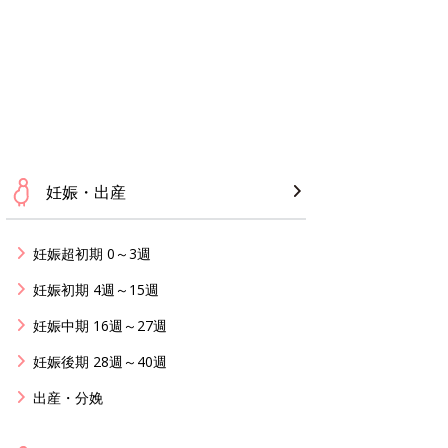
妊娠・出産
妊娠超初期 0～3週
妊娠初期 4週～15週
妊娠中期 16週～27週
妊娠後期 28週～40週
出産・分娩